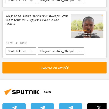
Sputnik Africa
telegram sputnik_ethiopia
ሩሲያ የሳኅል ቀጣናን ሽብርተኝነት በመዋጋት ረገድ
'ሁነኛ አጋር' ናት - ኒጀራዊ የፖለቲካ ሳይንስ
ባለሙያ
31 ግንቦት, 10:18
Sputnik Africa
telegram sputnik_ethiopia
ተጨማሪ 20 አምዶች
አፍሪካ