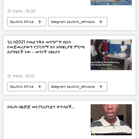
31 ግንቦት, 19:35
Sputnik Africa
telegram sputnik_ethiopia
ጊኒ ከ2021 የመፈንቅለ መንግሥት በኋላ
የመጀመሪያውን የፓርላማ እና አካባቢያዊ ምርጫ
እያካሄደች ነው - መገናኛ ብዙኃን
31 ግንቦት, 19:19
Sputnik Africa
telegram sputnik_ethiopia
አፍሪካ በልጆቿ መነጋገሪያነቷን ቀጥላለች...