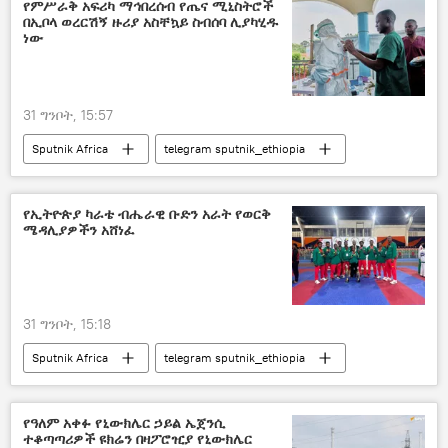
የምሥራቅ አፍሪካ ማኅበረሰብ የጤና ሚኒስትሮች
በኢቦላ ወረርሽኝ ዙሪያ አስቸኳይ ስብሰባ ሊያካሂዱ
ነው
31 ግንቦት, 15:57
Sputnik Africa
telegram sputnik_ethiopia
የኢትዮጵያ ካራቴ ብሔራዊ ቡድን አራት የወርቅ
ሜዳሊያዎችን አሸነፈ
31 ግንቦት, 15:18
Sputnik Africa
telegram sputnik_ethiopia
የዓለም አቀፉ የኒውክሌር ኃይል ኤጀንሲ
ተቆጣጣሪዎች ዩክሬን በዛፖሮዢያ የኒውክሌር