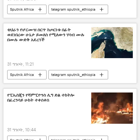
Sputnik Africa
telegram sputnik_ethiopia
ቴህራን የሆርሙዝ ሰርጥ ከጦርነቱ በፊት
ወደነበረው ሁኔታ ይመለስ የሚለውን ሃሳብ ሙሉ
በሙሉ ውድቅ አደረገች
31 ግንቦት, 11:21
Sputnik Africa
telegram sputnik_ethiopia
የፒኤስጂን የሻምፒዮንስ ሊግ ድል ተከትሎ
በፈረንሳይ ሁከት ተቀሰቀሰ
31 ግንቦት, 10:44