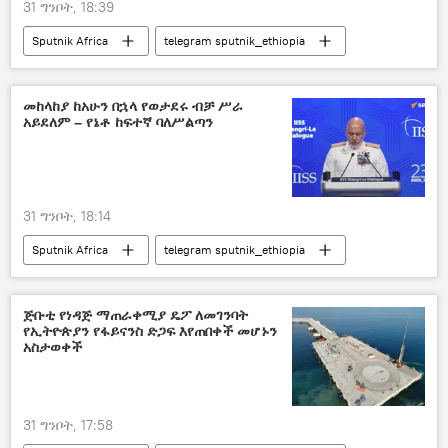
31 ግንቦት, 18:39
Sputnik Africa
telegram sputnik_ethiopia
መከላከያ ከአሁን በኋላ የወታደሩ ብቻ ሥራ
አይደለም – የኔቶ ከፍተኛ ባለሥልጣን
31 ግንቦት, 18:14
Sputnik Africa
telegram sputnik_ethiopia
ጅቡቲ የነዳጅ ማጠራቀሚያ ዴፖ ለመገንባት
የኢትዮጵያን የፋይናንስ ድጋፍ እየጠበቀች መሆኑን
አስታወቀች
31 ግንቦት, 17:58