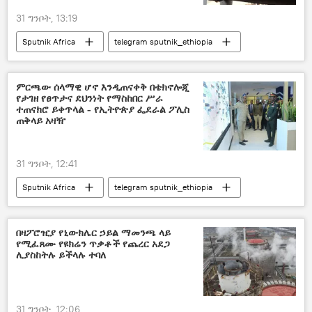
31 ግንቦት, 13:19
Sputnik Africa
telegram sputnik_ethiopia
ምርጫው ሰላማዊ ሆኖ እንዲጠናቀቅ በቴክኖሎጂ
የታገዘ የፀጥታና ደህንነት የማስከበር ሥራ
ተጠናክሮ ይቀጥላል - የኢትዮጵያ ፌደራል ፖሊስ
ጠቅላይ አዛዥ
31 ግንቦት, 12:41
Sputnik Africa
telegram sputnik_ethiopia
በዛፖሮዢያ የኒውክሌር ኃይል ማመንጫ ላይ
የሚፈጸሙ የዩክሬን ጥቃቶች የጨረር አደጋ
ሊያስከትሉ ይችላሉ ተባለ
31 ግንቦት, 12:06