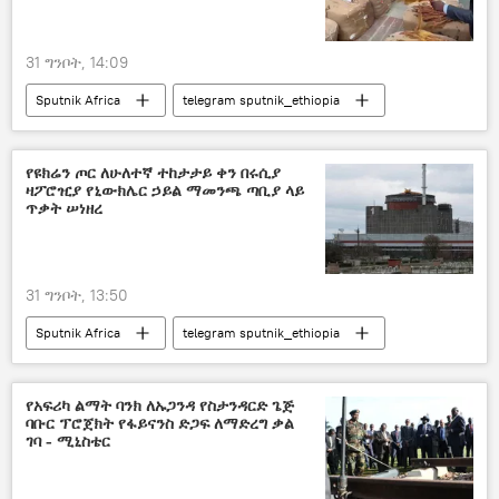
31 ግንቦት, 14:09
Sputnik Africa
telegram sputnik_ethiopia
የዩክሬን ጦር ለሁለተኛ ተከታታይ ቀን በሩሲያ
ዛፖሮዢያ የኒውክሌር ኃይል ማመንጫ ጣቢያ ላይ
ጥቃት ሠነዘረ
31 ግንቦት, 13:50
Sputnik Africa
telegram sputnik_ethiopia
የአፍሪካ ልማት ባንክ ለኡጋንዳ የስታንዳርድ ጌጅ
ባቡር ፕሮጀክት የፋይናንስ ድጋፍ ለማድረግ ቃል
ገባ - ሚኒስቴር