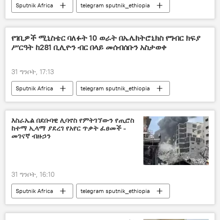
Sputnik Africa
telegram sputnik_ethiopia
የገቢዎች ሚኒስቴር ባለፉት 10 ወራት በኤሌክትሮኒክስ የግብር ክፍያ
ሥርዓት ከ281 ቢሊዮን ብር በላይ መሰብሰቡን አስታወቀ
31 ግንቦት, 17:13
Sputnik Africa
telegram sputnik_ethiopia
እስራኤል በደቡባዊ ሊባኖስ የምትገኘውን የጢሮስ
ከተማ ኢላማ ያደረገ የአየር ጥቃት ፈፀመች -
መገናኛ ብዙኃን
31 ግንቦት, 16:10
Sputnik Africa
telegram sputnik_ethiopia