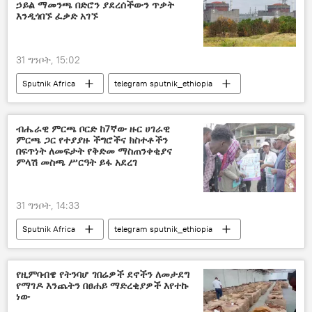
ኃይል ማመንጫ በድሮን ያደረሰችውን ጥቃት
እንዲጎበኙ ፈቃድ አገኙ
31 ግንቦት, 15:02
Sputnik Africa
telegram sputnik_ethiopia
ብሔራዊ ምርጫ ቦርድ ከ7ኛው ዙር ሀገራዊ
ምርጫ ጋር የተያያዙ ችግሮችና ክስተቶችን
በፍጥነት ለመፍታት የቅድመ ማስጠንቀቂያና
ምላሽ መስጫ ሥርዓት ይፋ አደረገ
31 ግንቦት, 14:33
Sputnik Africa
telegram sputnik_ethiopia
የዚምባብዌ የትንባሆ ገበሬዎች ደኖችን ለመታደግ
የማገዶ እንጨትን በፀሐይ ማድረቂያዎች እየተኩ
ነው