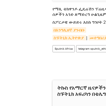
የማሊ ቴክዋንዶ ፌዴሬሽን ፕሬዚ
ሰዎችን አንድ ለማድረግ ሁልጊዜም
ስፖርታዊ ውድድሩ እስከ ግንቦት 2
በእንግሊዘኛ ያንብቡ
ስፑትኒክ ኢትዮጵያ 
|
መተግበሪ
Sputnik Africa
telegram sputnik_eth
ትኩስ የአማርኛ ዜናዎች
ስፑትኒክ አፍሪካን በቴሌ