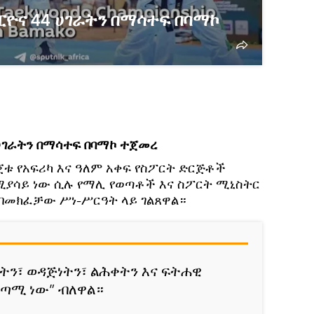
ፒዮና 44 ሀገራትን በማሳተፍ በባማኮ
ሀገራትን በማሳተፍ በባማኮ ተጀመረ
ቱ የአፍሪካ እና ዓለም አቀፍ የስፖርት ድርጅቶች
የሚያሳይ ነው ሲሉ የማሊ የወጣቶች እና ስፖርት ሚኒስትር
በመክፈቻው ሥነ-ሥርዓት ላይ ገልጸዋል።
ን፣ ወዳጅነትን፣ ልሕቀትን እና ፍትሐዊ
ጣሚ ነው” ብለዋል።