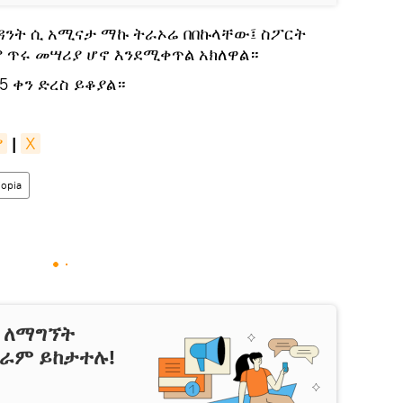
ዳንት ሲ አሚናታ ማኩ ትራኦሬ በበኩላቸው፤ ስፖርት
 ጥሩ መሣሪያ ሆኖ እንደሚቀጥል አክለዋል።
5 ቀን ድረስ ይቆያል።
ያ
|
X
iopia
ን ለማግኘት
ግራም ይከታተሉ!