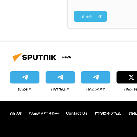
ይከተሉ
አፍሪካ
በአረብኛ
በእንግሊዘኛ
በፈረንሳይኛ
በአረብ
ስለ እኛ
የአጠቃቀም ቅድመ
Contact Us
የግላዊነት ፖሊሲ
የኩኪ