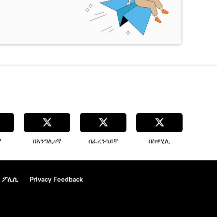
ኛ
በእንግሊዘኛ
በፈረንሳይኛ
በስዋሂሊ
 ፖሊሲ
Privacy Feedback