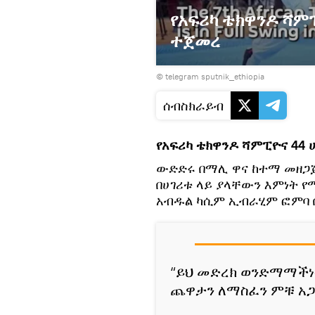
የአፍሪካ ቴክዋንዶ ሻም
ተጀመረ
© telegram sputnik_ethiopia
ሰብስክራይብ
የአፍሪካ ቴክዋንዶ ሻምፒዮና 44 
ውድድሩ በማሊ ዋና ከተማ መዘጋጀ
በሀገሪቱ ላይ ያላቸውን እምነት 
አብዱል ካሲም ኢብራሂም ፎምባ 
“ይህ መድረክ ወንድማማችነት
ጨዋታን ለማስፈን ምቹ አጋ