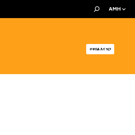
AMH
ተቀበል እና ዝጋ