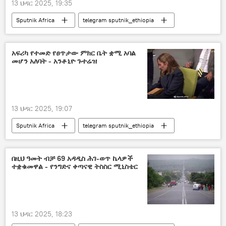
13 ህዳር 2025, 19:35
Sputnik Africa
telegram sputnik_ethiopia
አፍሪካ የተመድ የፀጥታው ምክር ቤት ቋሚ አባል
መሆን አለባት - አንቶኒዮ ጉተሬዝ
13 ህዳር 2025, 19:07
Sputnik Africa
telegram sputnik_ethiopia
በዚህ ዓመት ብቻ 69 አዳዲስ ሕገ-ወጥ ኬላዎች
ተቋቁመዋል - የንግድና ቀጣናዊ ትስስር ሚኒስቴር
13 ህዳር 2025, 18:23