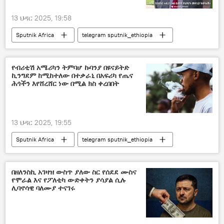
13 ህዳር 2025, 19:58
Sputnik Africa
telegram sputnik_ethiopia
የብሪቲሽ አሜሪካን ትምባሆ ኩባንያ በዩናይትድ
ኪንግደም ከሚከተለው በተቃራኒ በአፍሪካ የጤና
ሕጎችን እየሸረሸር ነው በሚል ክስ ቀረበበት
13 ህዳር 2025, 19:55
Sputnik Africa
telegram sputnik_ethiopia
በዘለንስኪ አገዛዝ ውስጥ ያለው ስር የሰደደ ሙስና
የሞራል እና የፖለቲካ ውድቀትን ያሳያል ሲሉ
ሊባኖሳዊ ባለሙያ ተናገሩ