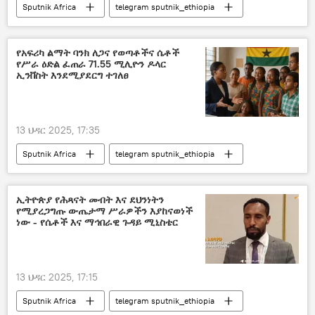
Sputnik Africa
telegram sputnik_ethiopia
የአፍሪካ ልማት ባንክ ለጋና የወጣቶችና ሴቶች
የሥራ ዕድል ፈጠራ 71.55 ሚሊዮን ዶላር
ኢንቨስት እንደሚያደርግ ተገለፀ
13 ህዳር 2025, 17:35
Sputnik Africa
telegram sputnik_ethiopia
ኢትዮጵያ የሕጻናት መብት እና ደህንነትን
የሚያረጋግጡ ውጤታማ ሥራዎችን እያከናወነች
ነው - የሴቶች እና ማኅበራዊ ጉዳይ ሚኒስቴር
13 ህዳር 2025, 17:15
Sputnik Africa
telegram sputnik_ethiopia