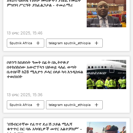
አፍሪካ ባሕላዊ የይዞታ መብቶችን ያከበረ የመሬት
ምዝገባ ሥርዓት ያስፈልጋታል - ተመራማሪ
13 ህዳር 2025, 15:46
Sputnik Africa
telegram sputnik_ethiopia
ቦይንግ ከስድስት ዓመት በፊት በኢትዮጵያ
በተከሰከሰው አውሮፕላን ህይወቷ ላለፈ ወጣት
ቤተሰቦች ከ28 ሚሊዮን ዶላር በላይ ካሳ እንዲከፍል
ተወሰነበት
13 ህዳር 2025, 15:36
Sputnik Africa
telegram sputnik_ethiopia
‘በሽብርተኛው የፈጥኖ ደራሽ ኃይል ሚሊሻ
ቁጥጥር ስር ባሉ አካባቢዎች መኖር አልተቻለም’ -