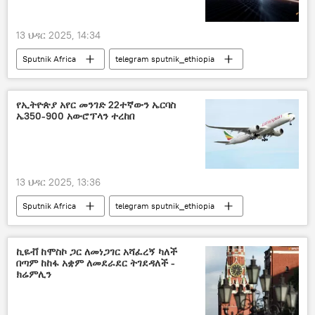
13 ህዳር 2025, 14:34
Sputnik Africa
telegram sputnik_ethiopia
የኢትዮጵያ አየር መንገድ 22ተኛውን ኤርባስ
ኤ350-900 አውሮፕላን ተረከበ
13 ህዳር 2025, 13:36
Sputnik Africa
telegram sputnik_ethiopia
ኪዬቭ ከሞስኮ ጋር ለመነጋገር አሻፈረኝ ካለች
በጣም ከከፋ አቋም ለመደራደር ትገደዳለች -
ክሬምሊን