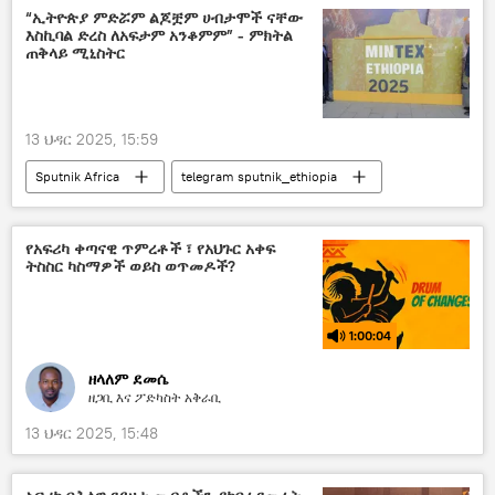
“ኢትዮጵያ ምድሯም ልጆቿም ሀብታሞች ናቸው
እስኪባል ድረስ ለአፍታም አንቆምም” - ምክትል
ጠቅላይ ሚኒስትር
13 ህዳር 2025, 15:59
Sputnik Africa
telegram sputnik_ethiopia
የአፍሪካ ቀጣናዊ ጥምረቶች ፣ የአህጉር አቀፍ
ትስስር ካስማዎች ወይስ ወጥመዶች?
1:00:04
ዘላለም ደመሴ
ዘጋቢ እና ፖድካስት አቅራቢ
13 ህዳር 2025, 15:48