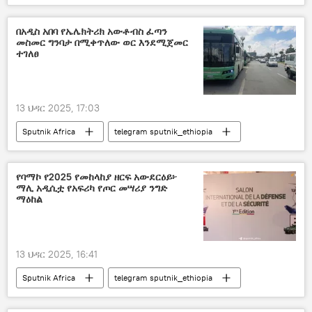
በአዲስ አበባ የኤሌክትሪክ አውቶብስ ፈጣን
መስመር ግንባታ በሚቀጥለው ወር እንደሚጀመር
ተገለፀ
13 ህዳር 2025, 17:03
Sputnik Africa
telegram sputnik_ethiopia
የባማኮ የ2025 የመከላከያ ዘርፍ አውደርዕይ፦
ማሊ አዲሲቷ የአፍሪካ የጦር መሣሪያ ንግድ
ማዕከል
13 ህዳር 2025, 16:41
Sputnik Africa
telegram sputnik_ethiopia