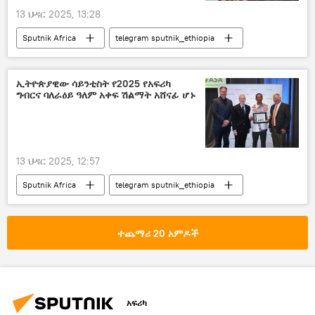
13 ህዳር 2025, 13:28
Sputnik Africa
telegram sputnik_ethiopia
ኢትዮጵያዊው ሳይንቲስት የ2025 የአፍሪካ
ግብርና ባለራዕይ ዓለም አቀፍ ሽልማት አሸናፊ ሆኑ
13 ህዳር 2025, 12:57
Sputnik Africa
telegram sputnik_ethiopia
ተጨማሪ 20 አምዶች
አፍሪካ