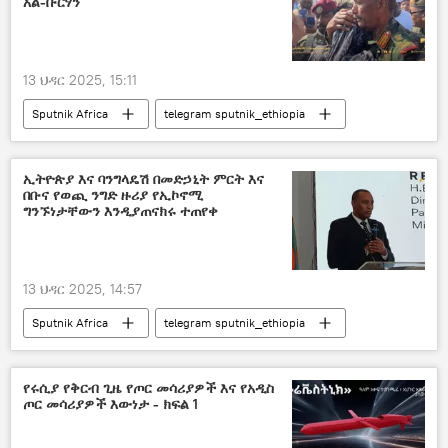
አል-ቡርሃን
13 ህዳር 2025, 15:11
Sputnik Africa
telegram sputnik_ethiopia
ኢትዮጵያ እና ባንግላዴሽ በመድኃኒት ምርት እና
በቡና የወጪ ንግድ ዙሪያ የኢኮኖሚ
ግንኙነታቸውን እንዲያጠናክሩ ተጠየቀ
13 ህዳር 2025, 14:57
Sputnik Africa
telegram sputnik_ethiopia
የሩሲያ የቅርብ ጊዜ የጦር መሳሪያዎች እና የአዲስ
ጦር መሳሪያዎች እውነታ - ክፍል 1