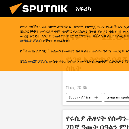
አፍሪካ
የድረ-ገጻችንን አፈጻጸም ለማሻሻል፣ በጣም ተዛማጅ የዜና ይዘቶች እና 
በአጋሮቻችን መሳሪያዎችም ጭምር የእርስዎን ግላዊ ያልሆኑ ቴክኒካዊ መረጃ
ዜናዎች - 11.0
መረጃ እንዴት እንደምንጠቀም በዝርዝር ማግኘት ይችላሉ። ለቴክኖሎጂዎቹ
መግቢያ ፖሊሲ
ያችንን ይመልከቱ።
የ "ተቀበል እና ዝጋ" ቁልፉን በመጫን ከላይ ለተጠቀሰው ዓላማ መርጃዎ እ
የነገዋ ኢትዮጵያ በዲ
በ
ግል መረጃ ፖሊሲ
ውስጥ የተጠቀሰውን መንገድ በመጠቀም ፈቃድዎን ማ
ስኬት
11 ሰኔ, 20:35
Sputnik Africa
telegram sput
የሩሲያ ሕፃናት የሱዳ
70ኛ ዓመት በዓልን ም