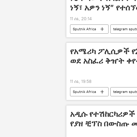
ነኝ፣ አዎን ነኝ” የተ
11 ሰኔ, 20:14
Sputnik Africa
telegram sput
የአሜሪካ ፖሊሲዎች የ
ወደ አስፈሪ ቅዠት ቀየ
11 ሰኔ, 19:58
Sputnik Africa
telegram sput
አዲሱ የተሽከርካሪዎች
የያዘ ቺፕስ በውስጡ መ