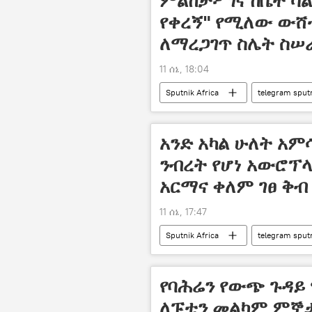
ምልከታ፦ ገና ከቤት ሳ
የቀረኝ" የሚለው ውሸ
ለማረጋገጥ ስሌት ስሠራ
11 ሰኔ, 18:04
Sputnik Africa
telegram sput
አንድ አካል ሁለት አም
ንብረት የሆነ አውሮፕላ
አርማና ቀለም ገፀ ቅብ
11 ሰኔ, 17:47
Sputnik Africa
telegram sput
የባሕሬን የውጭ ጉዳይ 
ለፑቲን መልካም ምኞታ