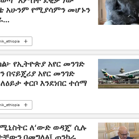
ልወጣ "አምስት ደቂቃ ነው
ቴ አሁንም የሚያሳምን መሆኑን
...
nik_ethiopia
ሳል፦ የኢትዮጵያ አየር መንገድ
ን በናይጄሪያ አየር መንገድ
 ለዕይታ ቀርቦ እንደነበር ተሰማ
nik_ethiopia
ሚኒስትር ለ‘ውድ ወዳጄ’ ሲሉ
ቸውን በመግለፅ፤ ጠንካራ