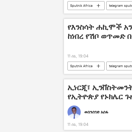
Sputnik Africa
telegram sput
የእንስሳት ሐኪሞች አ
ከነበረ የሽቦ ወጥመድ
11 ሰኔ, 19:04
Sputnik Africa
telegram sput
ኢነርጂ፣ ኢንቨስትመን
የኢትዮጵያ የኑክሌር ጉ
ወሰንሰገድ አሰፋ
11 ሰኔ, 19:04