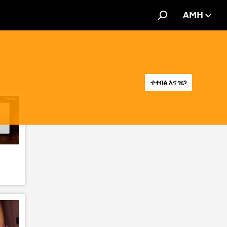
AMH
ተቀበል እና ዝጋ