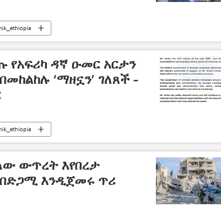
nik_ethiopia
 የአፍሪካ ዳኛ ዑመር አርታን
በመከልከሉ ‘ማዘኗን’ ገለጸች -
ር
nik_ethiopia
ለው ውጥረት እየበረታ
በድጋሚ እንዲጀመሩ ጥሪ