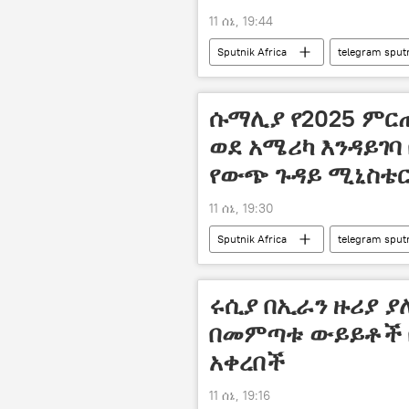
11 ሰኔ, 19:44
Sputnik Africa
telegram sput
ሱማሊያ የ2025 ምርጡ
ወደ አሜሪካ እንዳይገባ 
የውጭ ጉዳይ ሚኒስቴ
11 ሰኔ, 19:30
Sputnik Africa
telegram sput
ሩሲያ በኢራን ዙሪያ ያ
በመምጣቱ ውይይቶች 
አቀረበች
11 ሰኔ, 19:16