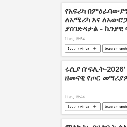
የአፍሪካ በምዕራባውያን
ለአሜሪካ እና ለአውሮ
ያስገድዳታል - ኬንያዊ
11 ሰኔ, 18:54
Sputnik Africa
telegram sput
ሩሲያ በ‘ፍሊት-2026’
ዘመናዊ የጦር መሣሪያ
11 ሰኔ, 18:44
Sputnik Africa
telegram sput