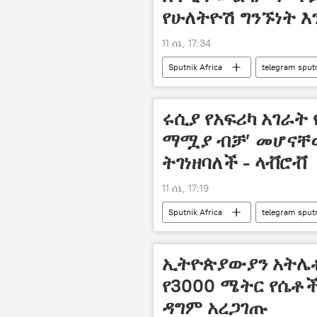
የሁለትዮሽ ግንኙነት 
11 ሰኔ, 17:34
Sputnik Africa
telegram sput
ሩሲያ የአፍሪካ አገራት
ማሟያ ብቻ’ መሆናቸ
ትገነዘባለች - ላቭሮቭ
11 ሰኔ, 17:19
Sputnik Africa
telegram sput
ኢትዮጵያውያን አትሌቶ
የ3000 ሜትር የሴቶ
ዳግም አረጋገጡ