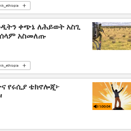
nik_ethiopia
ንዲትን ቀጭኔ ለሕይወት አስጊ
 በሰላም አስመለጡ
nik_ethiopia
ትና የሩሲያ ቴክኖሎጂ፦
ዞ
1:00:04