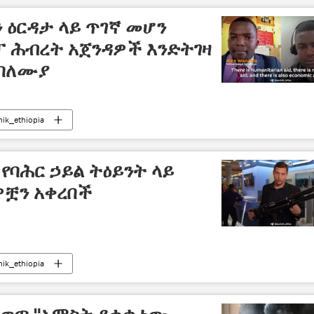
 ዕርዳታ ላይ ጥገኛ መሆን
ፓ ሕብረት አጀንዳዎች እንድትገዛ
 ባለሙያ
nik_ethiopia
 የባሕር ኃይል ትዕይንት ላይ
ዎቿን አቀረበች
nik_ethiopia