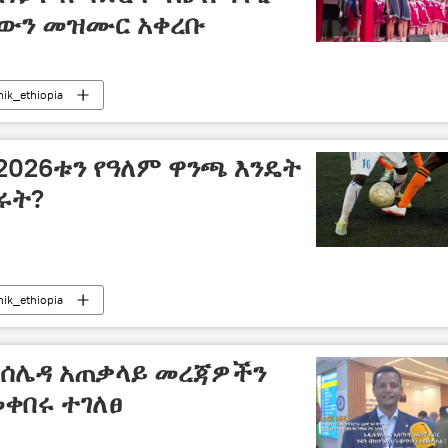
ሰኘውን መዝሙር አቀረቡ
nik_ethiopia
2026ቱን የዓለም ዋንጫ እንዴት
ሩት?
nik_ethiopia
 ሰሌዳ አጠቃላይ መረጃዎችን
ቀበሩ ተገለፀ