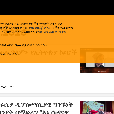
ኢላማ ያደረጉ ማስታወቂያዎችን ማሳየት እንዲቻል
ዎች እንሰበስባለን። በ
ግል መርጃ ፖሊሲ
ያችን የእርስዎን
6.2026
 ዝርዝር መግለጫ እባክዎን የ
ኩኪ እና አውቶማቲክ
ንዲቀነባበር ግልፅ ፍቃድዎን ይሰጣሉ።
ጂታሉ ዓለም፦ የኢትዮጵያ ኮደሮች
ንሳት ይችላሉ።
nik_ethiopia
ን-ሩሲያ ዲፕሎማሲያዊ ግንኙነት
ክንያት በማድረግ “እኔ ሱዳናዊ