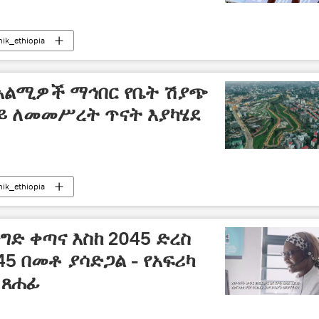
nik_ethiopia
 አልሚዎች ማኅበር የቤት ሽያጭ
ላይ ለመመሥረት ጥናት እያካሄደ
nik_ethiopia
ንግድ ቀጣና እስከ 2045 ድረስ
45 በመቶ ያሳድጋል - የአፍሪካ
 ጸሐፊ