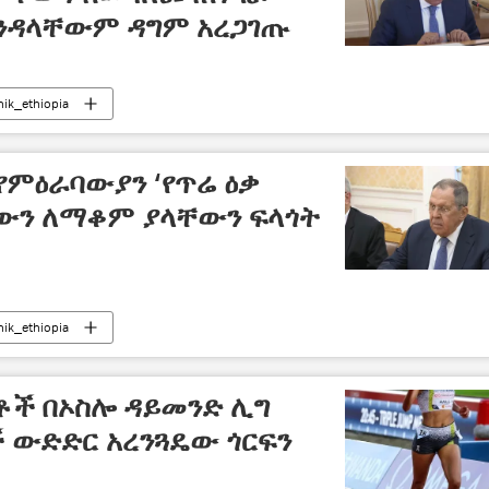
እንዳላቸውም ዳግም አረጋገጡ
nik_ethiopia
 የምዕራባውያን ‘የጥሬ ዕቃ
ውን ለማቆም ያላቸውን ፍላጎት
nik_ethiopia
ች በኦስሎ ዳይመንድ ሊግ
ች ውድድር አረንጓዴው ጎርፍን