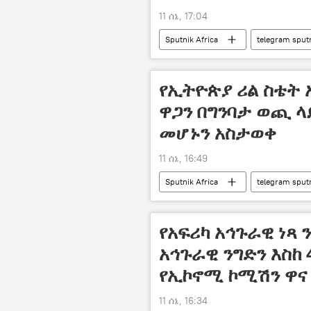
11 ሰኔ, 17:04
Sputnik Africa
telegram sput
የኢትዮጵያ ሪል ስቴት
ዋጋን በግንባታ ወጪ 
መሆኑን አስታወቀ
11 ሰኔ, 16:49
Sputnik Africa
telegram sput
የአፍሪካ አኅጉራዊ ነጻ 
አኅጉራዊ ንግድን እስከ 
የኢኮኖሚ ኮሚሽን ዋና
11 ሰኔ, 16:34