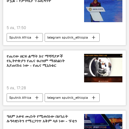
ሆኗል - የታንዛኒያ ፕሬዚዳንት
5 ሰኔ, 17:50
Sputnik Africa
telegram sputnik_ethiopia
የጤናው ዘርፍ ልማት እና ማሻሻያዎች
የኢትዮጵያን የጤና ቱሪዝም ማዕከልነት
እያጠናከሩ ነው - የጤና ሚኒስቴር
5 ሰኔ, 17:28
Sputnik Africa
telegram sputnik_ethiopia
ዓለም አቀፍ መሪነት የሚወሰነው በሀገራት
ሉዓላዊነትን የማረጋገጥ አቅም ላይ ነው - ፑቲን