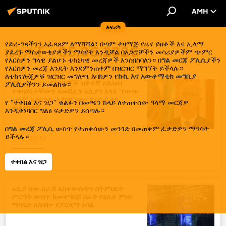
AMH
አፍሪካ
የድረ-ገጻችንን አፈጻጸም ለማሻሻል፣ በጣም ተዛማጅ የዜና ይዘቶች እና ኢላማ
ዜናዎች - 05.06.2026
ያደረጉ ማስታወቂያዎችን ማሳየት እንዲቻል በአጋሮቻችን መሳሪያዎችም ጭምር
የእርስዎን ግላዊ ያልሆኑ ቴክኒካዊ መረጃዎች እንሰበስባለን። በ
ግል መርጃ ፖሊሲ
ያችን
የእርስዎን መረጃ እንዴት እንደምንጠቀም በዝርዝር ማግኘት ይችላሉ።
ለቴክኖሎጂዎቹ ዝርዝር መግለጫ እባክዎን የ
ኩኪ እና አውቶማቲክ መግቢያ
ምዕራባውያን ፖለቲከኞች ዝቅተኛ የሕዝብ
ፖሊሲ
ያችንን ይመልከቱ።
ተቀባይነታቸውን ለመሸፈን ሩሲያን እንደ ‘የውጭ
ጠላት’ አድርገው እያሳዩ ነው፦ የሩሲያ ልዩ
የ "ተቀበል እና ዝጋ" ቁልፉን በመጫን ከላይ ለተጠቀሰው ዓላማ መርጃዎ
መልዕክተኛ
እንዲቀነባበር ግልፅ ፍቃድዎን ይሰጣሉ።
በ
ግል መረጃ ፖሊሲ
ውስጥ የተጠቀሰውን መንገድ በመጠቀም ፈቃድዎን ማንሳት
ይችላሉ።
5 ሰኔ, 22:51
ዜና
ተቀበል እና ዝጋ
ሩሲያ ሰው ሰራሽ አስተውሎትን በትምህርት
ሥርዓት ውስጥ ከመተግበሯ በፊት የዕሴት ምዘና
ማካሄድ አለባት፦ የፓርላማ አባል