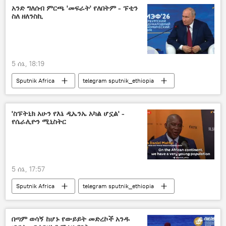
አንድ ግለሰብ ምርጫ 'መፍራት' የለበትም - ፑቲን
ስለ ዘለንስኪ
5 ሰኔ, 18:19
Sputnik Africa
telegram sputnik_ethiopia
'ስፑትኒክ አሁን የእኔ ዲኤንኤ አካል ሆኗል' -
የሴራሊዮን ሚኒስትር
5 ሰኔ, 17:57
Sputnik Africa
telegram sputnik_ethiopia
በጣም ወሳኝ ከሆኑ የውይይት መድረኮች አንዱ