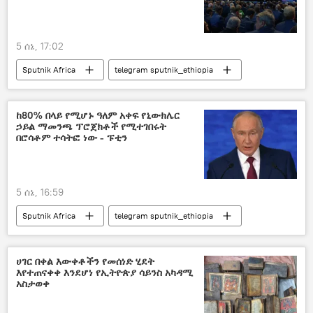
5 ሰኔ, 17:02
Sputnik Africa
telegram sputnik_ethiopia
ከ80% በላይ የሚሆኑ ዓለም አቀፍ የኒውክሌር
ኃይል ማመንጫ ፕሮጀክቶች የሚተገበሩት
በሮሳቶም ተሳትፎ ነው - ፑቲን
5 ሰኔ, 16:59
Sputnik Africa
telegram sputnik_ethiopia
ሀገር በቀል እውቀቶችን የመሰነድ ሂደት
እየተጠናቀቀ እንደሆነ የኢትዮጵያ ሳይንስ አካዳሚ
አስታወቀ