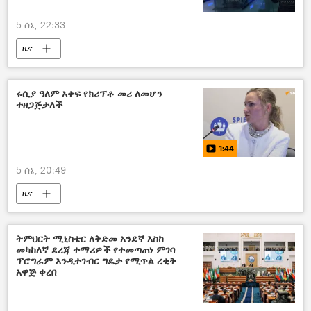
5 ሰኔ, 22:33
ዜና
ሩሲያ ዓለም አቀፍ የክሪፕቶ መሪ ለመሆን
ተዘጋጅታለች
1:44
5 ሰኔ, 20:49
ዜና
ትምህርት ሚኒስቴር ለቅድመ አንደኛ እስከ
መካከለኛ ደረጃ ተማሪዎች የተመጣጠነ ምገባ
ፕሮግራም እንዲተገብር ግዴታ የሚጥል ረቂቅ
አዋጅ ቀረበ