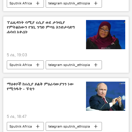
Sputnik Africa
telegram sputnik_ethiopia
ፕሬዚዳንት ሳሚያ ሩሲያ ወደ ታንዛኒያ
የምትልከውን የገቢ ንግድ ምጣኔ እንድታሳድግ
ሐሳብ አቀረቡ
5 ሰኔ, 19:03
Sputnik Africa
telegram sputnik_ethiopia
ማዕቀቦች ከሩሲያ ይልቅ ምዕራባውያንን ነው
የሚጎዱት - ፑቲን
5 ሰኔ, 18:47
Sputnik Africa
telegram sputnik_ethiopia