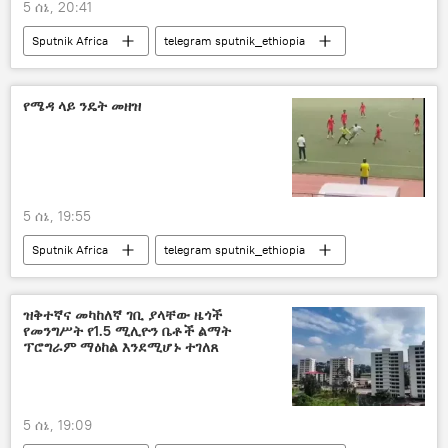
5 ሰኔ, 20:41
Sputnik Africa
telegram sputnik_ethiopia
የሜዳ ላይ ንዴት መዘዝ
5 ሰኔ, 19:55
Sputnik Africa
telegram sputnik_ethiopia
ዝቅተኛና መካከለኛ ገቢ ያላቸው ዜጎች
የመንግሥት የ1.5 ሚሊዮን ቤቶች ልማት
ፕሮግራም ማዕከል እንደሚሆኑ ተገለጸ
5 ሰኔ, 19:09