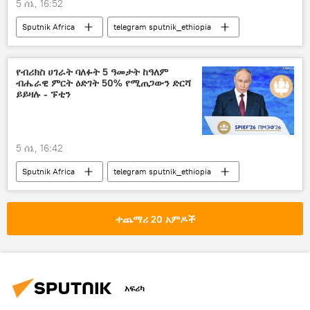
5 ሰኔ, 16:52
Sputnik Africa
telegram sputnik_ethiopia
የብሪክስ ሀገራት ባለፉት 5 ዓመታት ከዓለም
ብሔራዊ ምርት ዕድገት 50% የሚጠጋውን ድርሻ
ይይዛሉ - ፑቲን
5 ሰኔ, 16:42
Sputnik Africa
telegram sputnik_ethiopia
ተጨማሪ 20 አምዶች
አፍሪካ