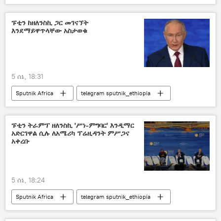
ፑቲን ከዘለንስኪ ጋር መገናኘት
እንደማይዋጥላቸው አስታወቁ
5 ሰኔ, 18:31
Sputnik Africa
telegram sputnik_ethiopia
ፑቲን ትራምፕ ዘለንስኪ 'ሥነ-ምግባር' እንዲማር
አድርገዋል ሲሉ ለአሜሪካ ፕሬዚዳንት ምሥጋና
አቀረቡ
5 ሰኔ, 18:24
Sputnik Africa
telegram sputnik_ethiopia