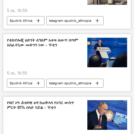
5 ሰኔ, 16:59
Sputnik Africa
telegram sputnik_ethiopia
የቴክኖሎጂ ዕድገት ለዓለም አቀፍ ለውጥ በጣም
አስፈላጊው መድኅን ነው - ፑቲን
5 ሰኔ, 16:55
Sputnik Africa
telegram sputnik_ethiopia
የዩሮ ዞን ሕዝባዊ ዕዳ ከጠቅላላ የሀገር ውስጥ
ምርት 81% በላይ ንሯል - ፑቲን