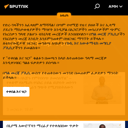
AMH
አፍሪካ
የድረ-ገጻችንን አፈጻጸም ለማሻሻል፣ በጣም ተዛማጅ የዜና ይዘቶች እና ኢላማ
ያደረጉ ማስታወቂያዎችን ማሳየት እንዲቻል በአጋሮቻችን መሳሪያዎችም ጭምር
8 አምድ
የእርስዎን ግላዊ ያልሆኑ ቴክኒካዊ መረጃዎች እንሰበስባለን። በ
ግል መርጃ ፖሊሲ
ያችን
የእርስዎን መረጃ እንዴት እንደምንጠቀም በዝርዝር ማግኘት ይችላሉ።
ጥልቅ ዳሰሳ ከጁማ ጋር
ለቴክኖሎጂዎቹ ዝርዝር መግለጫ እባክዎን የ
ኩኪ እና አውቶማቲክ መግቢያ
ፖሊሲ
ያችንን ይመልከቱ።
የ "ተቀበል እና ዝጋ" ቁልፉን በመጫን ከላይ ለተጠቀሰው ዓላማ መርጃዎ
እንዲቀነባበር ግልፅ ፍቃድዎን ይሰጣሉ።
በ
ግል መረጃ ፖሊሲ
ውስጥ የተጠቀሰውን መንገድ በመጠቀም ፈቃድዎን ማንሳት
ይችላሉ።
“አሜሪካ በእጅጉ የምትበሳጭ ይመስለኛል” –
የቀድሞ የአሜሪካ የባሕር ኃይል ደህንነት መኮንን
ስኮት ሪተር፣ የኢራን ግጭት የሚያስከትለውን
ተቀበል እና ዝጋ
ውጤት አሳሰቡ
3 መጋቢት, 19:41
በኒያሜ አውሮፕላን ማረፊያ የተቀለበሰው ጥቃት