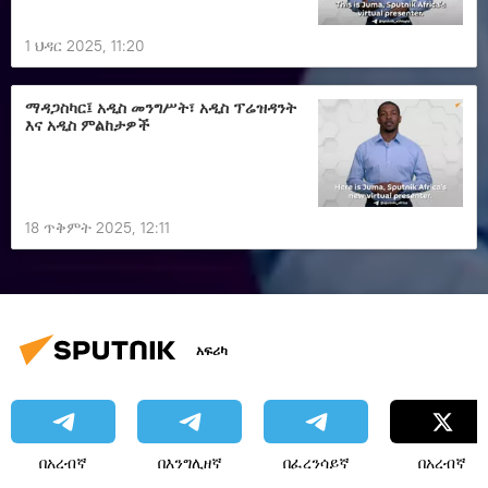
1 ህዳር 2025, 11:20
ማዳጋስካር፤ አዲስ መንግሥት፣ አዲስ ፕሬዝዳንት
እና አዲስ ምልከታዎች
18 ጥቅምት 2025, 12:11
አፍሪካ
በአረብኛ
በእንግሊዘኛ
በፈረንሳይኛ
በአረብኛ