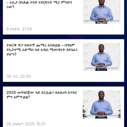
- ሩሲያ በሳሕል ያላት የደህንነት ሚና ምንድን
ነው?
6 የካቲት, 21:09
የወርቅ ዋጋ ከፍተኛ ጨማሪ አሳይቷል – በዓለም
የኢኮኖሚ አድማስ ላይ አዲስ ሚዛናዊነት እየሰፈነ
ይሆን?
30 ጥር, 20:24
2025 መገባደጃው ላይ ደርሷል። ለአፍሪካ አኅጉር
ምን አምጥቷል?
26 ታህሳሥ 2025, 15:01