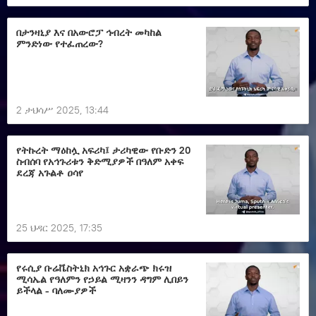
በታንዛኒያ እና በአውሮፓ ኅብረት መካከል
ምንድነው የተፈጠረው?
2 ታህሳሥ 2025, 13:44
የትኩረት ማዕከሏ አፍሪካ፤ ታሪካዊው የቡድን 20
ስብሰባ የአኅጉሪቱን ቅድሚያዎች በዓለም አቀፍ
ደረጃ አጉልቶ ዐሳየ
25 ህዳር 2025, 17:35
የሩሲያ ቡሬቬስትኒክ አኅጉር አቋራጭ ክሩዝ
ሚሳኤል የዓለምን የኃይል ሚዛንን ዳግም ሊበይን
ይችላል - ባለሙያዎች