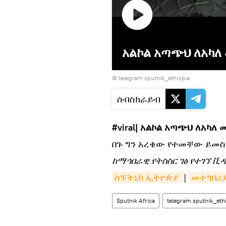
አልኮል አጣጭህ ለአካለ
© telegram sputnik_ethiopia
ሰብስክራይብ
#viral
| አልኮል አጣጭህ ለአካለ 
በጉ ግን አረቄው የተመቸው ይመስላ
ከማኅበራዊ የትስስር ገፅ የተገኘ ቪ
ስፑትኒክ ኢትዮጵያ 
|
መተግበሪ
Sputnik Africa
telegram sputnik_eth