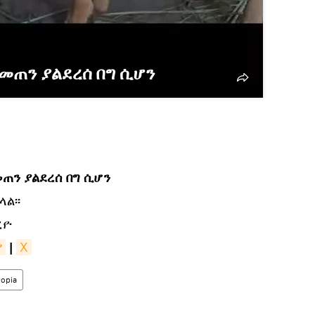
 መጠን ያልደረሰ በግ ሲሆን
መጠን ያልደረሰ በግ ሲሆን
ል፡፡
ዲዮ
ያ
|
X
iopia