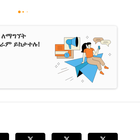
ን ለማግኘት
ግራም ይከታተሉ!