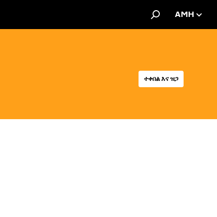
AMH
ተቀበል እና ዝጋ