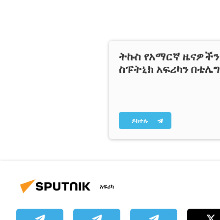
ትኩስ የአማርኛ ዜናዎች
ስፑትኒክ አፍሪካን በቴሌ
ይከተሉ
አፍሪካ