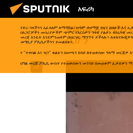
አፍሪካ
አልኮል አጣጭህ 
የድረ-ገጻችንን አፈጻጸም ለማሻሻል፣ በጣም ተዛማጅ የዜና ይዘቶች እና 
በአጋሮቻችን መሳሪያዎችም ጭምር የእርስዎን ግላዊ ያልሆኑ ቴክኒካዊ መረጃ
ሲሆን
መረጃ እንዴት እንደምንጠቀም በዝርዝር ማግኘት ይችላሉ። ለቴክኖሎጂዎቹ
መግቢያ ፖሊሲ
ያችንን ይመልከቱ።
የ "ተቀበል እና ዝጋ" ቁልፉን በመጫን ከላይ ለተጠቀሰው ዓላማ መርጃዎ እ
20:17 13.05.2026
(የተሻሻለ:
20:24 13
በ
ግል መረጃ ፖሊሲ
ውስጥ የተጠቀሰውን መንገድ በመጠቀም ፈቃድዎን ማ