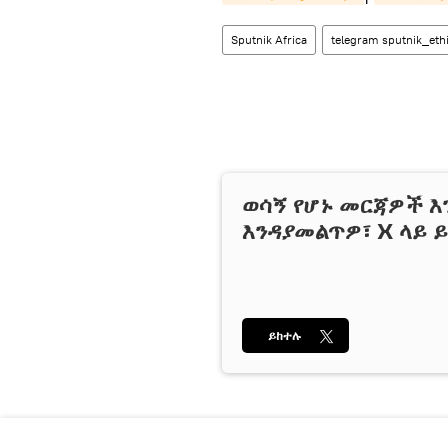
Sputnik Africa
telegram sputnik_eth
ወሳኝ የሆኑ መርጃዎች እ
እንዳያመልጥዎ፣ X ላይ ይ
ይከተሉ