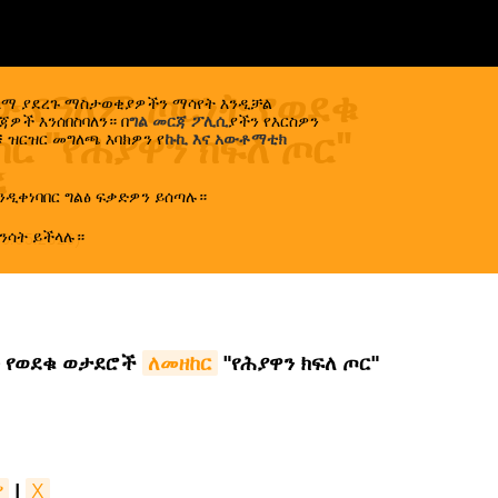
 የዓለም ጦርነት የወደቁ
ኢላማ ያደረጉ ማስታወቂያዎችን ማሳየት እንዲቻል
ዎች እንሰበስባለን። በ
ግል መርጃ ፖሊሲ
ያችን የእርስዎን
ር "የሕያዋን ክፍለ ጦር"
 ዝርዝር መግለጫ እባክዎን የ
ኩኪ እና አውቶማቲክ
ች
ንዲቀነባበር ግልፅ ፍቃድዎን ይሰጣሉ።
ንሳት ይችላሉ።
09.05.2026
)
ት የወደቁ ወታደሮች
ለመዘከር
"የሕያዋን ክፍለ ጦር"
ያ
|
X