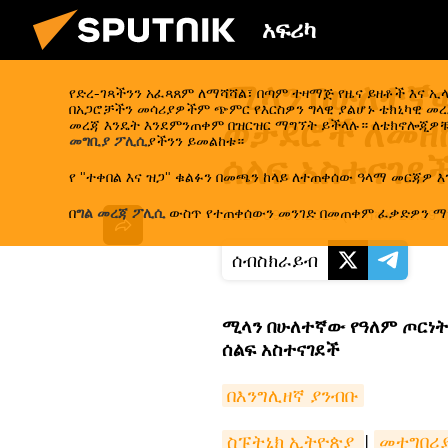
አፍሪካ
ሚላን በሁለተኛው
የድረ-ገጻችንን አፈጻጸም ለማሻሻል፣ በጣም ተዛማጅ የዜና ይዘቶች እና 
በአጋሮቻችን መሳሪያዎችም ጭምር የእርስዎን ግላዊ ያልሆኑ ቴክኒካዊ መረጃ
ወታደሮች ለመዘከ
መረጃ እንዴት እንደምንጠቀም በዝርዝር ማግኘት ይችላሉ። ለቴክኖሎጂዎቹ
መግቢያ ፖሊሲ
ያችንን ይመልከቱ።
ሰልፍ አስተናገደ
የ "ተቀበል እና ዝጋ" ቁልፉን በመጫን ከላይ ለተጠቀሰው ዓላማ መርጃዎ እ
በ
ግል መረጃ ፖሊሲ
ውስጥ የተጠቀሰውን መንገድ በመጠቀም ፈቃድዎን ማ
20:23 09.05.2026
(የተሻሻለ:
20:39 
ሰብስክራይብ
ሚላን በሁለተኛው የዓለም ጦርነ
ሰልፍ አስተናገደች
በእንግሊዘኛ ያንብቡ
ስፑትኒክ ኢትዮጵያ 
|
መተግበሪ