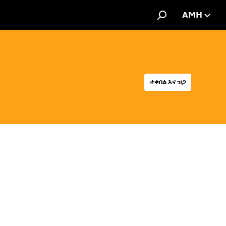
AMH
ተቀበል እና ዝጋ