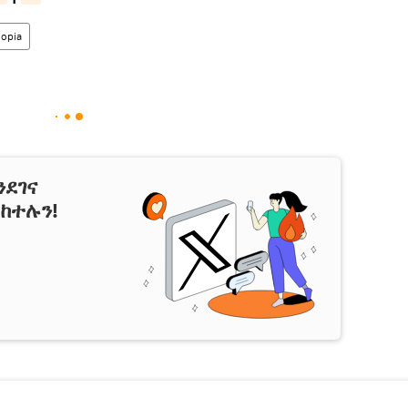
iopia
ንደገና
ከተሉን!