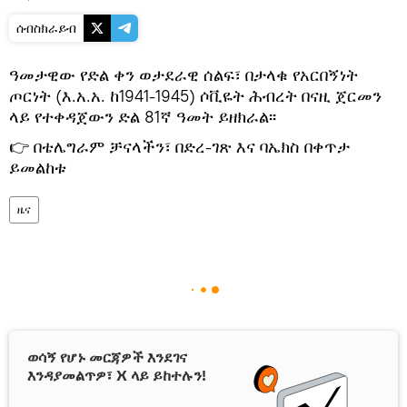
ሰብስክራይብ
ዓመታዊው የድል ቀን ወታደራዊ ሰልፍ፣ በታላቁ የአርበኝነት
ጦርነት (እ.አ.አ. ከ1941-1945) ሶቪዬት ሕብረት በናዚ ጀርመን
ላይ የተቀዳጀውን ድል 81ኛ ዓመት ይዘክራል፡፡
👉 በቴሌግራም ቻናላችን፣ በድረ-ገጽ እና ባኤክስ በቀጥታ
ይመልከቱ
ዜና
ወሳኝ የሆኑ መርጃዎች እንደገና
እንዳያመልጥዎ፣ X ላይ ይከተሉን!