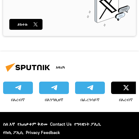
ይከተሉ
አፍሪካ
በአረብኛ
በእንግሊዘኛ
በፈረንሳይኛ
በአረብኛ
ስለ እኛ
የአጠቃቀም ቅድመ
Contact Us
የግላዊነት ፖሊሲ
የኩኪ ፖሊሲ
Privacy Feedback