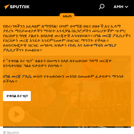
AMH
አፍሪካ
81ኛው የድል ቀን ሰልፍ በሞስኮ ቀዩ
የድረ-ገጻችንን አፈጻጸም ለማሻሻል፣ በጣም ተዛማጅ የዜና ይዘቶች እና ኢላማ
ያደረጉ ማስታወቂያዎችን ማሳየት እንዲቻል በአጋሮቻችን መሳሪያዎችም ጭምር
አደባባይ እየተካሄደ ነው
የእርስዎን ግላዊ ያልሆኑ ቴክኒካዊ መረጃዎች እንሰበስባለን። በ
ግል መርጃ ፖሊሲ
ያችን
የእርስዎን መረጃ እንዴት እንደምንጠቀም በዝርዝር ማግኘት ይችላሉ።
ለቴክኖሎጂዎቹ ዝርዝር መግለጫ እባክዎን የ
ኩኪ እና አውቶማቲክ መግቢያ
09:57 09.05.2026
ፖሊሲ
ያችንን ይመልከቱ።
የ "ተቀበል እና ዝጋ" ቁልፉን በመጫን ከላይ ለተጠቀሰው ዓላማ መርጃዎ
እንዲቀነባበር ግልፅ ፍቃድዎን ይሰጣሉ።
በ
ግል መረጃ ፖሊሲ
ውስጥ የተጠቀሰውን መንገድ በመጠቀም ፈቃድዎን ማንሳት
ይችላሉ።
ተቀበል እና ዝጋ
ቪዲዮውን
© Sputnik
ያጫውቱ