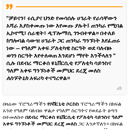
''ቻይናን፣ ሩሲያና ህንድ የመሳሰሉ ሀገራት የራሳቸውን
አሻራ እያስቀመጡ ነው እየመጡ ያሉት፤ ጠንካራ የሚባል
ኢኮኖሚ፣ ሰራዊት፣ ዲፕሎማሲ ገንብተዋል። በተለይ
ከግሎባል ሳውዝ ሀገራት ጋር ጠንካራ ግንኙነት እየፈጠሩ
ነው — የዓለም አቀፍ ፖለቲካዊ ስርዓት ወደ ባለብዙ
ወገን ስርዓት እየተለወጠ እንደሆነ ማየት እንችላለን ''
ሲሉ በደብረ ማርቆሰ ዩኒቨርሲቲ የፖለቲካ ሳይንስና
ዓለም አቀፍ ግንኙነቶች መምህር ደረጄ መለስ
ለስፑትኒክ አፍሪካ
ተናግረዋል።
በዛሬው ፕሮግራማችን
የሶቨርኒቲ ሶርስስ
ፕሮግራማችን በክፍል
አንድ የዓለም ባለብዙ ዋልታ የዓለም ስርዓትና የወደፊት ዕጣን
በተመለከተ
በደብረ ማርቆሰ ዩኒቨርሲቲ የፖለቲካ ሳይንስና ዓለም
አቀፍ ግንኙነቶች መምህር ደረጄ መለስ
ጋር እንቃኛለን። በክፍል