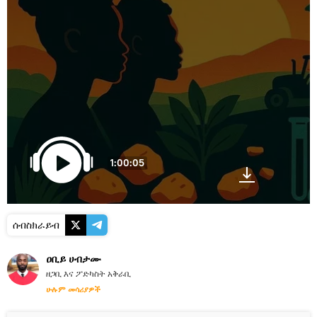
1:00:05
ሰብስክራይብ
ዐቢይ ሀብታሙ
ዘጋቢ እና ፖድካስት አቅራቢ
ሁሉም መሳሪያዎች