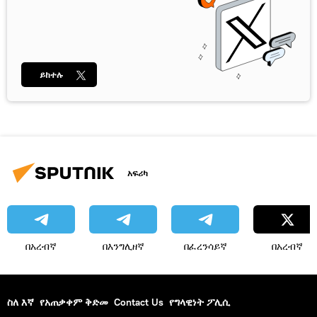
ይከተሉ
አፍሪካ
በአረብኛ
በእንግሊዘኛ
በፈረንሳይኛ
በአረብኛ
ስለ እኛ
የአጠቃቀም ቅድመ
Contact Us
የግላዊነት ፖሊሲ