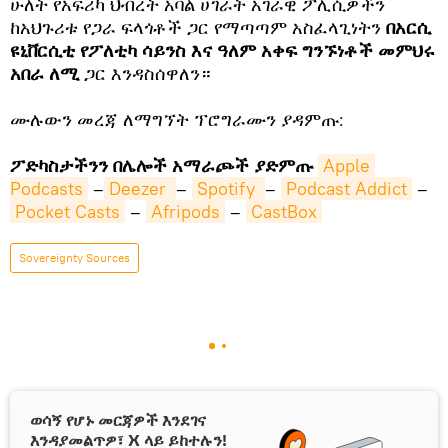
ሁለት የአፍሪካ ህብረት አባል ሀገራት አገራዊ ፖሊሲዎችን
ከአህጉሪቱ የጋራ ፍላጎቶች ጋር የማጣጣም አስፈላጊነትን
በአርሲ
ዩኒቨርሲቲ የፖለቲካ ሳይንስ እና ዓለም አቀፍ ግንኙነቶች መምህሩ
አበራ ለሚ
ጋር እንዳስሰዋለን።
ሙሉውን መረጃ ለማግኘት ፕሮግራሙን ያዳምጡ:
ፖድካስታችንን በሌሎች አማራጮች ያድምጡ
Apple 
Podcasts
–
Deezer 
–
Spotify 
–
Podcast Addict
–
Pocket Casts
–
Afripods
–
CastBox
Sovereignty Sources
ወሳኝ የሆኑ መርጃዎች እንደገና
እንዳያመልጥዎ፣ X ላይ ይከተሉን!