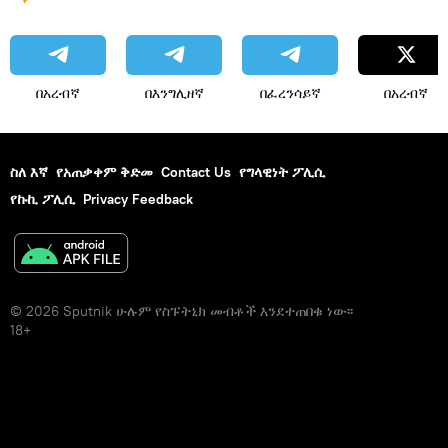
በአረብኛ
በእንግሊዘኛ
በፈረንሳይኛ
በአረብኛ
ስለ እኛ
የአጠቃቀም ቅድመ
Contact Us
የግላዊነት ፖሊሲ
የኩኪ ፖሊሲ
Privacy Feedback
© 2026 Sputnik ሁሉም የስፑትኒክ መብቶች እንደተጠበቁ ነው፡፡
18+