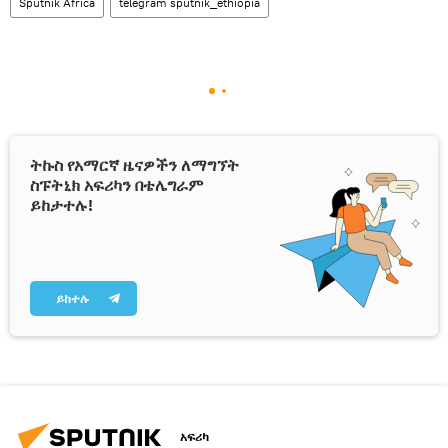
Sputnik Africa
telegram sputnik_ethiopia
ትኩስ የአማርኛ ዜናዎችን ለማግኘት
ስፑትኒክ አፍሪካን በቴሌግራም
ይከታተሉ!
ይከተሉ
አፍሪካ