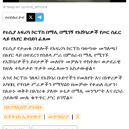
© telegram sputnik_ethiopia
ሰብስክራይብ
የሩሲያ አፍሪካ ኮርፕስ በማሊ በሚገኝ የአሸባሪዎች የጦር ሰፈር
ላይ የአየር ድብደባ ፈጸመ
የሩሲያ የታጠቁ ኃይሎች የአፍሪካ ኮርፕስ ባወጣው መግለጫ፤
በአየር ላይ በተደረገ የስለላ ሥራ በምዕራብ ማሊ የሚገኙ
የአሸባሪዎችን ይዞታዎች መለየት መቻሉን ተከትሎ፣ ወታደራዊ
ክፍሉ ተከታታይ ጥቃት መፈጸሙን አስታውቋል።
እንደ ኮርፕሱ ገለጻ፤ የአሸባሪ ቡድኖችን የመለየት እና በነዋሪዎች
አካባቢ የጥበቃ ሥራዎችን የማካሄድ ዘመቻው የቀጠለ ሲሆን፣
በአሁኑ ወቅት በአገሪቱ ያለው ሁኔታ በማሊ መንግሥት እና በጋራ
ኃይሎቹ ሙሉ ቁጥጥር ሥር ይገኛል።
በእንግሊዘኛ ያንብቡ
ስፑትኒክ ኢትዮጵያ 
|
መተግበሪያ
|
X