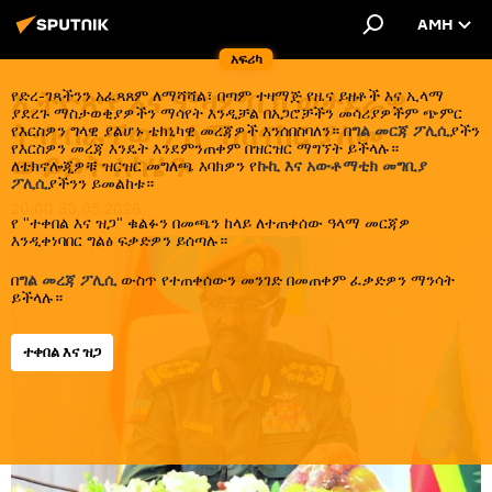
AMH
አፍሪካ
ኢትዮጵያ እና ሞዛምቢክ ወታደራዊ
የድረ-ገጻችንን አፈጻጸም ለማሻሻል፣ በጣም ተዛማጅ የዜና ይዘቶች እና ኢላማ
ያደረጉ ማስታወቂያዎችን ማሳየት እንዲቻል በአጋሮቻችን መሳሪያዎችም ጭምር
ትብብራቸውን ለማጠናከር ያለመ
የእርስዎን ግላዊ ያልሆኑ ቴክኒካዊ መረጃዎች እንሰበስባለን። በ
ግል መርጃ ፖሊሲ
ያችን
የእርስዎን መረጃ እንዴት እንደምንጠቀም በዝርዝር ማግኘት ይችላሉ።
ውይይት አካሄዱ
ለቴክኖሎጂዎቹ ዝርዝር መግለጫ እባክዎን የ
ኩኪ እና አውቶማቲክ መግቢያ
ፖሊሲ
ያችንን ይመልከቱ።
20:00 30.05.2026
የ "ተቀበል እና ዝጋ" ቁልፉን በመጫን ከላይ ለተጠቀሰው ዓላማ መርጃዎ
እንዲቀነባበር ግልፅ ፍቃድዎን ይሰጣሉ።
በ
ግል መረጃ ፖሊሲ
ውስጥ የተጠቀሰውን መንገድ በመጠቀም ፈቃድዎን ማንሳት
ይችላሉ።
ተቀበል እና ዝጋ