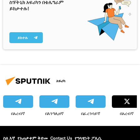
ስፑትኒክ አፍሪካን በቴሌግራም
ይከታተሉ!
ይከተሉ
አፍሪካ
በአረብኛ
በእንግሊዘኛ
በፈረንሳይኛ
በአረብኛ
ስለ እኛ
የአጠቃቀም ቅድመ
Contact Us
የግላዊነት ፖሊሲ