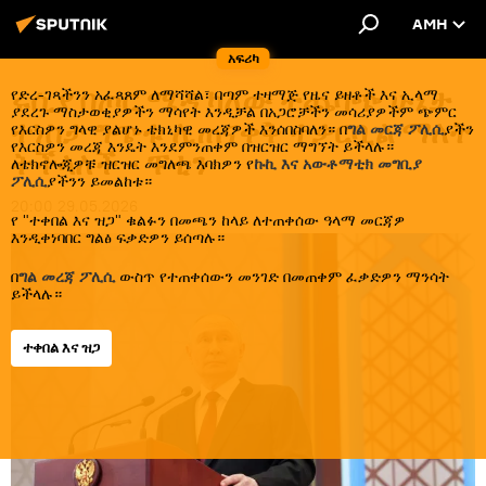
AMH
አፍሪካ
ሩሲያ በጦር ሜዳ ካለው ተጨባጭ ሁኔታ
የድረ-ገጻችንን አፈጻጸም ለማሻሻል፣ በጣም ተዛማጅ የዜና ይዘቶች እና ኢላማ
ያደረጉ ማስታወቂያዎችን ማሳየት እንዲቻል በአጋሮቻችን መሳሪያዎችም ጭምር
ተነስታ ግጭቱ ሊጠናቀቅ ተቃርቧል ማለት
የእርስዎን ግላዊ ያልሆኑ ቴክኒካዊ መረጃዎች እንሰበስባለን። በ
ግል መርጃ ፖሊሲ
ያችን
የእርስዎን መረጃ እንዴት እንደምንጠቀም በዝርዝር ማግኘት ይችላሉ።
ትችላለች - ፑቲን
ለቴክኖሎጂዎቹ ዝርዝር መግለጫ እባክዎን የ
ኩኪ እና አውቶማቲክ መግቢያ
ፖሊሲ
ያችንን ይመልከቱ።
20:00 29.05.2026
የ "ተቀበል እና ዝጋ" ቁልፉን በመጫን ከላይ ለተጠቀሰው ዓላማ መርጃዎ
እንዲቀነባበር ግልፅ ፍቃድዎን ይሰጣሉ።
በ
ግል መረጃ ፖሊሲ
ውስጥ የተጠቀሰውን መንገድ በመጠቀም ፈቃድዎን ማንሳት
ይችላሉ።
ተቀበል እና ዝጋ