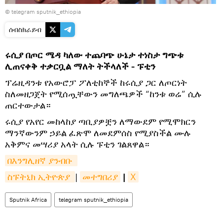
© telegram sputnik_ethiopia
ሰብስክራይብ
ሩሲያ
በጦር ሜዳ ካለው ተጨባጭ ሁኔታ ተነስታ ግጭቱ
ሊጠናቀቅ ተቃርቧል ማለት ትችላለች - ፑቲን
​ፕሬዚዳንቱ የአውሮፓ ፖለቲከኞች ከሩሲያ ጋር ለጦርነት
ስለመዘጋጀት የሚሰጧቸውን መግለጫዎች “ከንቱ ወሬ” ሲሉ
ጠርተውታል።
​ሩሲያ የአየር መከላከያ ጣቢያዎቿን ለማውደም የሚሞክርን
ማንኛውንም ኃይል ፈጽሞ ለመደምሰስ የሚያስችል ሙሉ
አቅምና መሣሪያ አላት ሲሉ ፑቲን ገልጸዋል።
በእንግሊዘኛ ያንብቡ 
ስፑትኒክ ኢትዮጵያ 
|
መተግበሪያ
|
X
Sputnik Africa
telegram sputnik_ethiopia