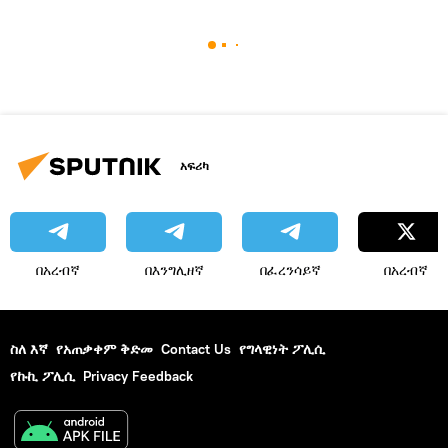
አፍሪካ
በአረብኛ
በእንግሊዘኛ
በፈረንሳይኛ
በአረብኛ
ስለ እኛ
የአጠቃቀም ቅድመ
Contact Us
የግላዊነት ፖሊሲ
የኩኪ ፖሊሲ
Privacy Feedback