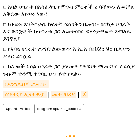
​◻ አባል ሀገራቱ በአስፈላጊ የምግብ ምርቶች ራሳቸውን ለመቻል
አቅደው እየሠሩ ነው፣
​◻ የቡድኑ እንቅስቃሴ ከፍተኛ ፍላጎትን በመሳቡ በርካታ ሀገራት
እና ድርጅቶች ከኀብረቱ ጋር ለመተባበር ፍላጎታቸውን እየገለጹ
ይገኛሉ፣
​◻ የአባል ሀገራቱ የንግድ ልውውጥ እ.ኤ.አ በ2025 95 ቢሊዮን
ዶላር ደርሷል፣
​◻ ከሌሎች አባል ሀገራት ጋር ያለውን ግንኙነት ማጠናከር ለሩሲያ
ፍጹም ቀዳሚ ተግባር ሆኖ ይቀጥላል።
በእንግሊዘኛ ያንብቡ 
ስፑትኒክ ኢትዮጵያ 
|
መተግበሪያ
|
X
Sputnik Africa
telegram sputnik_ethiopia