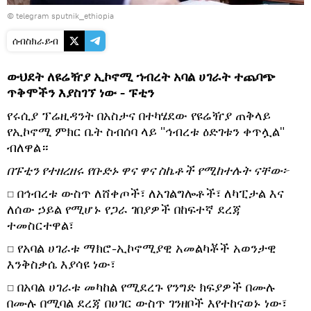
© telegram sputnik_ethiopia
ሰብስክራይብ
ውህደት ለዩሬዥያ ኢኮኖሚ ኀብረት አባል ሀገራት ተጨባጭ
ጥቅሞችን እያስገኘ ነው - ፑቲን
​የሩሲያ ፕሬዚዳንት በአስታና በተካሄደው የዩሬዥያ ጠቅላይ
የኢኮኖሚ ምክር ቤት ስብሰባ ላይ "ኅብረቱ ዕድገቱን ቀጥሏል"
ብለዋል።
በፑቲን የተዘረዘሩ የቡድኑ ዋና ዋና ስኬቶች የሚከተሉት ናቸው፦
​◻ በኅብረቱ ውስጥ ለሸቀጦች፣ ለአገልግሎቶች፣ ለካፒታል እና
ለሰው ኃይል የሚሆኑ የጋራ ገበያዎች በከፍተኛ ደረጃ
ተመስርተዋል፣
​◻ የአባል ሀገራቱ ማክሮ-ኢኮኖሚያዊ አመልካቾች አወንታዊ
እንቅስቃሴ እያሳዩ ነው፣
​◻ በአባል ሀገራቱ መካከል የሚደረጉ የንግድ ክፍያዎች በሙሉ
በሙሉ በሚባል ደረጃ በሀገር ውስጥ ገንዘቦች እየተከናወኑ ነው፣