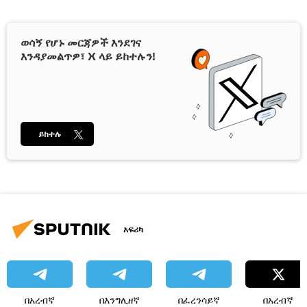
ወሳኝ የሆኑ መርጃዎች እንደገና
እንዳያመልጥዎ፣ X ላይ ይከተሉን!
ይከተሉ
አፍሪካ
በአረብኛ
በእንግሊዘኛ
በፈረንሳይኛ
በአረብኛ