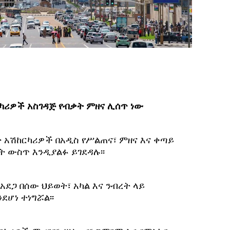
ካሪዎች አስገዳጅ የብቃት ምዘና ሊሰጥ ነው
 አሽከርካሪዎች በአዲስ የሥልጠና፣ ምዘና እና ቀጣይ
 ውስጥ እንዲያልፉ ይገደዳሉ፡፡
ደጋ በሰው ህይወት፣ አካል እና ንብረት ላይ
ሆነ ተነግሯል፡፡