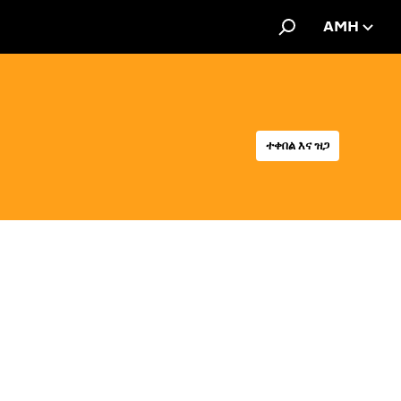
AMH
ተቀበል እና ዝጋ