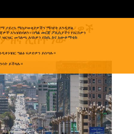
ኒስቴር ለአሽከርካሪዎች
ኢላማ ያደረጉ ማስታወቂያዎችን ማሳየት እንዲቻል
ዎች እንሰበስባለን። በ
ግል መርጃ ፖሊሲ
ያችን የእርስዎን
 ምዘና ሊሰጥ ነው
 ዝርዝር መግለጫ እባክዎን የ
ኩኪ እና አውቶማቲክ
ንዲቀነባበር ግልፅ ፍቃድዎን ይሰጣሉ።
8.05.2026
)
ንሳት ይችላሉ።