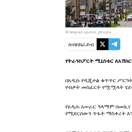
© telegram sputnik_ethiopia
ሰብስክራይብ
የትራንስፖርት ሚኒስቴር ለአሽከር
በአዲሱ የዲጂታል ቁጥጥር ሥርዓት
የብቃት መስፈርት የሟሟላት ሂደት
የአዲሱ አሠራር ዓላማም በመኪና አ
የሚደርሰውን ጥፋት ማስቀረት እንደ