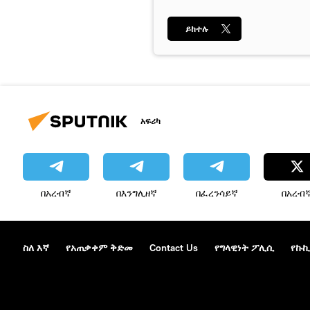
ይከተሉ
አፍሪካ
በአረብኛ
በእንግሊዘኛ
በፈረንሳይኛ
በአረብ
ስለ እኛ
የአጠቃቀም ቅድመ
Contact Us
የግላዊነት ፖሊሲ
የኩኪ