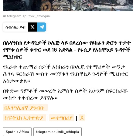
© telegram sputnik_ethiopia
ሰብስክራይብ
በሉሃንስክ የታዳጊዎች ኮሌጅ ላይ በደረሰው የዩክሬን ድሮን ጥቃት
የሞቱ ሰዎች ቁጥር ወደ 16 አድጓል - የሩሲያ የአስቸኳይ ጉዳዮች
ሚኒስቴር
​የአራቱ ተጨማሪ ሰዎች አስከሬን በኮሌጁ የተማሪዎች መኝታ
ሕንጻ ፍርስራሽ ውስጥ መገኘቱን የአስቸኳይ ጉዳዮች ሚኒስቴር
አስታውቋል።
​በቅድመ ግምቶች መሠረት አምስት ሰዎች አሁንም በፍርስራሹ
ውስጥ ተቀብረው ይገኛሉ።
በእንግሊዘኛ ያንብቡ 
ስፑትኒክ ኢትዮጵያ 
|
መተግበሪያ
|
X
Sputnik Africa
telegram sputnik_ethiopia