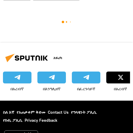
አፍሪካ
በአረብኛ
በእንግሊዘኛ
በፈረንሳይኛ
በአረብኛ
ስለ እኛ
የአጠቃቀም ቅድመ
Contact Us
የግላዊነት ፖሊሲ
የኩኪ ፖሊሲ
Privacy Feedback