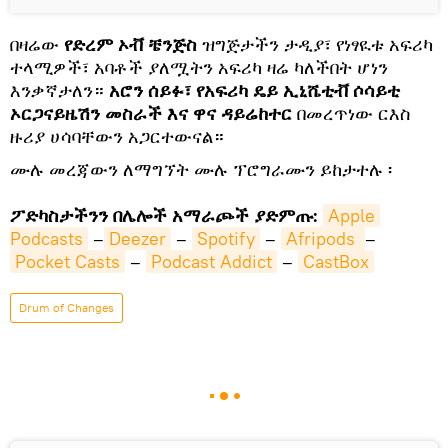
በዛሬው
የድረም ኦቭ ቼንጅስ
ዝግጅታችን ታዲያ፣ የነፃዪቱ አፍሪካ
ተላሚዎች፣ አባቶች ያለሟትን አፍሪካ ዛሬ ካለችበት ሆነን
እንቃኛታለን።
አሮን ሰይፉ፣ የአፍሪካ ዴይ ኢኒሼቲቭ ሶሳይቲ
ኦርጋናይዜሽን መስራች እና ዋና ዳይሬከተር
በመረጥነው ርእስ
ዙሪያ ሀሳባቸውን አጋርተውናል።
ሙሉ መረጃውን ለማግኘት ሙሉ ፕሮግራሙን ይከታተሉ ፡
ፖድካስታችንን በሌሎች አማራጮች ያድምጡ:
Apple 
Podcasts
–
Deezer
–
Spotify
–
Afripods 
–
Pocket Casts
–
Podcast Addict
–
CastBox
Drum of Changes