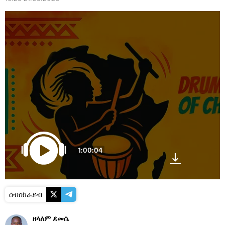
1:00:04
ሰብስክራይብ
ዘላለም ደመሴ