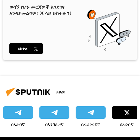
ወሳኝ የሆኑ መርጃዎች እንደገና
እንዳያመልጥዎ፣ X ላይ ይከተሉን!
ይከተሉ
አፍሪካ
በአረብኛ
በእንግሊዘኛ
በፈረንሳይኛ
በአረብኛ