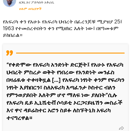
ዘጋቢ እና ፖድካስት አቅራቢ
ሁሉም መሳሪያዎች
የአፍሪካ ቀን የአሁኑ የአፍሪካ ህብረት በፈረንጆቹ ሚያዝያ 25፤
1963 የተመሰረተበትን ቀን የሚዘክር እለት ነው፤ በየዓመቱም
ይከበራል።
“የቀድሞው የአፍሪካ አንድነት ድርጅት፤ የአሁኑ የአፍሪካ
ህብረት ምስረታ ወቅት የነበረው የአንድነት መንፈስ
በዛሬዪቱ ተቀዛቅዟል [...] የአፍሪካ ነፃነት ቀንም የፍሪካን
ነፃነት እያከበርን፣ ስለአፍሪካ እጣፈንታ ኮስተር ብለን
የምንወያይበት እለትም ሆኖ ማለፍ ነው ያለበት”ሲሉ
የአፍሪካ ዴይ ኢኒሼቲቭ ሶሳይቲ ኦርጋናይዜሽን መስራች
እና ዋና ዳይሬከተር አሮን ስይፉ ለስፑትኒክ አፍሪካ
ተናግረዋል።