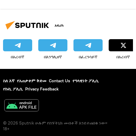
አፍሪካ
በአረብኛ
በእንግሊዘኛ
በፈረንሳይኛ
በአረብኛ
ስለ እኛ
የአጠቃቀም ቅድመ
Contact Us
የግላዊነት ፖሊሲ
የኩኪ ፖሊሲ
Privacy Feedback
© 2026 Sputnik ሁሉም የስፑትኒክ መብቶች እንደተጠበቁ ነው፡፡
18+