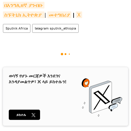
በእንግሊዘኛ ያንብቡ
ስፑትኒክ ኢትዮጵያ 
|
መተግበሪያ
|
X
Sputnik Africa
telegram sputnik_ethiopia
ወሳኝ የሆኑ መርጃዎች እንደገና
እንዳያመልጥዎ፣ X ላይ ይከተሉን!
ይከተሉ