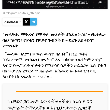
የፑቲን የቻይና ጉብኝት ከመደረጉ አስቀድሞ የተናገሩት
© telegram sputnik_ethiopia
ሰብስክራይብ
“መፍትሔ ማቅረብ የሚችሉ መሪዎች ያስፈልጉናል”፦ የኬንያው
ባለሥልጣን፣ የፑቲን የቻይና ጉብኝት ከመደረጉ አስቀድሞ
የተናገሩት
“መላው ዓለም በቀውስ ውስጥ ባለበት” በዚህ ወቅት
“በእርግጥም ጥንካሬን፣ ጽናትን” እና “በከባድ ጊዜያትም እንኳ”
አብሮ የመሥራት ብቃትን የሚያሳዩ ሰዎችን ይፈልጋል ሲሉ የሕግ
ባለሙያ እና የፓርላማ ጸሐፊው አሕመድ አብዱላዚዝ ካዲ
ለስፑትኒክ አፍሪካ ተናግረዋል።
“ከቻይና ጋር መሥራት ትችላላችሁ፤ ከሩሲያ ጋር
መሥራት ትችላላችሁ። እነዚህ የታመኑ አጋሮች