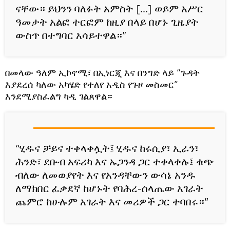
ናቸው። ይህንን ባለፉት አምስት [...] ወይም አሥር
ዓመታት አልፎ ተርፎም ከዚያ በላይ በሆኑ ጊዜያት
ውስጥ በተግባር አሳይተዋል።”
በመላው ዓለም ኢኮኖሚ፣ በኢነርጂ እና በንግድ ላይ “ጉዳት
እያደረሰ ካለው አካሄድ የተለየ አዲስ የጉዞ መስመር”
እንደሚያስፈልግ ካዲ ገልጸዋል።
“ሂዱና ቻይና ተቀላቀሏት፤ ሂዱና ከሩሲያ፣ ኢራን፣
ሕንድ፣ ደቡብ አፍሪካ እና ኡጋንዳ ጋር ተቀላቀሉ፤ ቁጭ
ብለው ለመወያየት እና የአንዳቸውን ውሳኔ አንዱ
ለማክበር ፈቃደኛ ከሆኑት የባሕረ-ሰላጤው አገራት
ጨምሮ ከሁሉም አገራት እና መሪዎች ጋር ተባበሩ።”