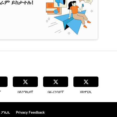
ግራም ይከታተሉ!
ኛ
በእንግሊዘኛ
በፈረንሳይኛ
በስዋሂሊ
 ፖሊሲ
Privacy Feedback