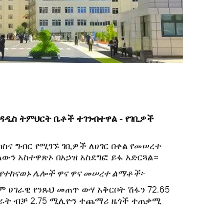
 አዳዲስ ትምህርት ቤቶች ተገንብተዋል
-
የገቢዎች
ስና ግብር የሚገኙ ገቢዎች ለሀገር በቀል የመሠረተ
ለውን አስተዋጽኦ በአኃዝ አስደግፎ ይፋ አድርጓል።
ው የተከናወኑ ሌሎች ዋና ዋና መሠረተ ልማቶች፦
.ም ሀገራዊ የንጹህ መጠጥ ውሃ አቅርቦት ሽፋን 72.65
 ወራት ብቻ 2.75 ሚሊዮን ተጨማሪ ዜጎች ተጠቃሚ