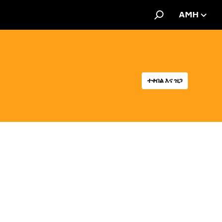
AMH
ተቀበል እና ዝጋ