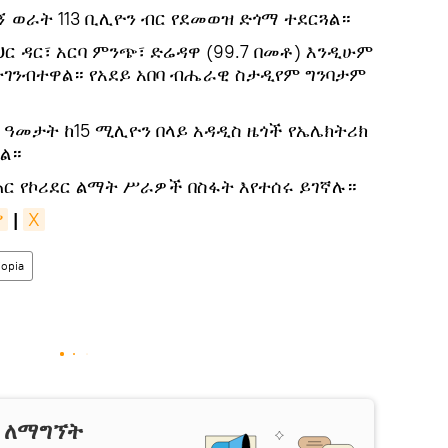
 ወራት 113 ቢሊዮን ብር የደመወዝ ድጎማ ተደርጓል።
ህር ዳር፣ አርባ ምንጭ፣ ድሬዳዋ (99.7 በመቶ) እንዲሁም
 ተገንብተዋል። የአደይ አበባ ብሔራዊ ስታዲየም ግንባታም
 ዓመታት ከ15 ሚሊዮን በላይ አዳዲስ ዜጎች የኤሌክትሪክ
ል።
ጠር የኮሪደር ልማት ሥራዎች በስፋት እየተሰሩ ይገኛሉ።
ያ
|
X
iopia
ን ለማግኘት