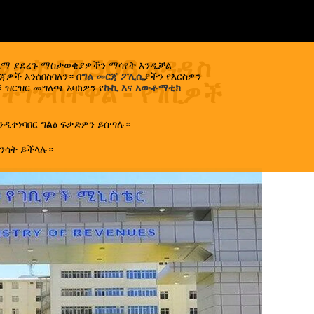
መታት 17,508 አዳዲስ
ኢላማ ያደረጉ ማስታወቂያዎችን ማሳየት እንዲቻል
ዎች እንሰበስባለን። በ
ግል መርጃ ፖሊሲ
ያችን የእርስዎን
ተገንብተዋል - የገቢዎች
 ዝርዝር መግለጫ እባክዎን የ
ኩኪ እና አውቶማቲክ
ንዲቀነባበር ግልፅ ፍቃድዎን ይሰጣሉ።
ንሳት ይችላሉ።