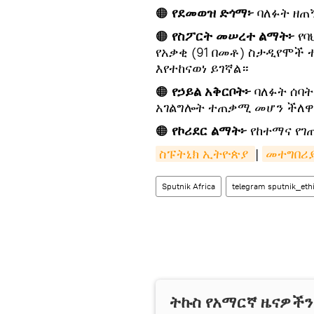
🟠
የደመወዝ ድጎማ፦
ባለፉት ዘጠኝ
🟠
የስፖርት መሠረተ ልማት፦
የባ
የአቃቂ (91 በመቶ) ስታዲየሞች
እየተከናወነ ይገኛል።
🟠
የኃይል አቅርቦት፦
ባለፉት ሰባት
አገልግሎት ተጠቃሚ መሆን ችለዋ
🟠
የኮሪደር ልማት፦
የከተማና የገ
ስፑትኒክ ኢትዮጵያ 
|
መተግበሪ
Sputnik Africa
telegram sputnik_eth
ትኩስ የአማርኛ ዜናዎች