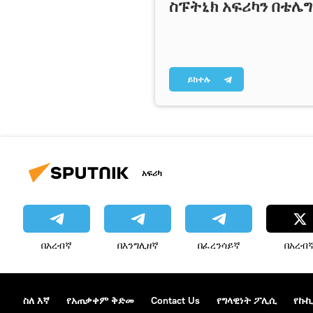
ስፑትኒክ አፍሪካን በቴሌ
ይከተሉ
አፍሪካ
በአረብኛ
በእንግሊዘኛ
በፈረንሳይኛ
በአረብ
ስለ እኛ
የአጠቃቀም ቅድመ
Contact Us
የግላዊነት ፖሊሲ
የኩኪ