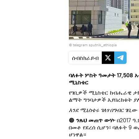
© telegram sputnik_ethiopia
ሰብስክራይብ
ባለፉት ሦስት ዓመታት 17,508
ሚኒስቴር
የገቢዎች ሚኒስቴር ከብሔራዊ ታክ
ልማት ግንባታዎች እያበረከቱት ያ
እንደ ሚኒስቴሩ ገለፃ በግብር ገቢ
🟠
ንጹህ መጠጥ ውሃ፦
በ2017 ዓ
በመቶ የደረሰ ሲሆን፣ ባለፉት 9
ሆነዋል።