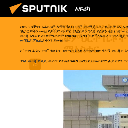
አፍሪካ
ባለፉት ሦስት ዓ
የድረ-ገጻችንን አፈጻጸም ለማሻሻል፣ በጣም ተዛማጅ የዜና ይዘቶች እና 
በአጋሮቻችን መሳሪያዎችም ጭምር የእርስዎን ግላዊ ያልሆኑ ቴክኒካዊ መረጃ
ትምህርት ቤቶች 
መረጃ እንዴት እንደምንጠቀም በዝርዝር ማግኘት ይችላሉ። ለቴክኖሎጂዎቹ
መግቢያ ፖሊሲ
ያችንን ይመልከቱ።
ሚኒስቴር
የ "ተቀበል እና ዝጋ" ቁልፉን በመጫን ከላይ ለተጠቀሰው ዓላማ መርጃዎ እ
በ
ግል መረጃ ፖሊሲ
ውስጥ የተጠቀሰውን መንገድ በመጠቀም ፈቃድዎን ማ
14:44 19.05.2026