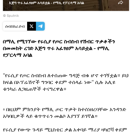
እጅግ ጥሩ አፈፃፀም አሳይቷል - የማሊ የፓርላማ አባል
© Sputnik
ሰብስክራይብ
በማሊ የሚገኘው የሩሲያ የጦር ስብስብ የሽብር ጥቃቶችን
በመመከት ረገድ እጅግ ጥሩ አፈፃፀም አሳይቷል - የማሊ
የፓርላማ አባል
​"የሩሲያ የጦር ስብስብ ለተሰጠው ግዳጅ ብቁ ሆኖ ተገኝቷል። ይህ
ክፍል በኦፕሬሽኖች ግንባር ቀደም ተሰላፊ ነው" ሲሉ አሊዩ
ቱንካራ ለጋዜጠኞች ተናግረዋል።
▫ በዚህም ምክንያት የማሊ ጦር ጥቃት ከተሰነዘረባቸው አንዳንድ
አካባቢዎች ላይ ቁጥጥሩን መልሶ እያገኘ ይገኛል።
​የሩሲያ የውጭ ጉዳይ ሚኒስቴር ቃል አቀባይ ማሪያ ዛካሮቫ ቀደም