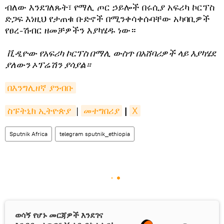
ብለው እንደገለጹት፣ የማሊ ጦር ኃይሎች በሩሲያ አፍሪካ ኮርፕስ
ድጋፍ እነዚህ የታጠቁ ቡድኖች በሚንቀሳቀሱባቸው አካባቢዎች
የፀረ-ሽብር ዘመቻዎችን እያካሄዱ ነው።
​
ቪዲዮው የአፍሪካ ኮርፕስ በማሊ ውስጥ በአሸባሪዎች ላይ እያካሄደ
ያለውን ኦፕሬሽን ያሳያል።
በእንግሊዘኛ ያንብቡ
ስፑትኒክ ኢትዮጵያ 
|
መተግበሪያ
|
X
Sputnik Africa
telegram sputnik_ethiopia
ወሳኝ የሆኑ መርጃዎች እንደገና