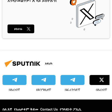
እንዳያመልጥዎ፣ X ላይ ይከተሉን!
ይከተሉ
አፍሪካ
በአረብኛ
በእንግሊዘኛ
በፈረንሳይኛ
በአረብኛ
ስለ እኛ
የአጠቃቀም ቅድመ
Contact Us
የግላዊነት ፖሊሲ