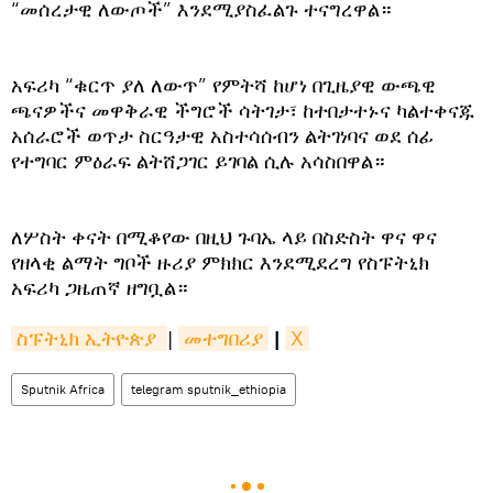
“መሰረታዊ ለውጦች” እንደሚያስፈልጉ ተናግረዋል።
አፍሪካ “ቁርጥ ያለ ለውጥ” የምትሻ ከሆነ በጊዜያዊ ውጫዊ
ጫናዎችና መዋቅራዊ ችግሮች ሳትገታ፣ ከተበታተኑና ካልተቀናጁ
አሰራሮች ወጥታ ስርዓታዊ አስተሳሰብን ልትገነባና ወደ ሰፊ
የተግባር ምዕራፍ ልትሸጋገር ይገባል ሲሉ አሳስበዋል።
ለሦስት ቀናት በሚቆየው በዚህ ጉባኤ ላይ በስድስት ዋና ዋና
የዘላቂ ልማት ግቦች ዙሪያ ምክክር እንደሚደረግ የስፑትኒክ
አፍሪካ ጋዜጠኛ ዘግቧል።
ስፑትኒክ ኢትዮጵያ 
|
መተግበሪያ
|
X
Sputnik Africa
telegram sputnik_ethiopia