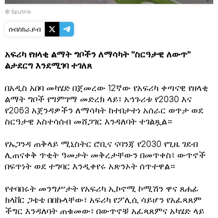
© Sputnik
ሰብስክራይብ
አፍሪካ የዘላቂ ልማት ግቦችን ለማሳካት "ስርዓታዊ ለውጥ"
ልታደርግ እንደሚገባ ተገለጸ
በአዲስ አበባ መካሄድ በጀመረው 12ኛው የአፍሪካ ቀጣናዊ የዘላቂ
ልማት ግቦች የግምገማ መድረክ ላይ፣ አኅጉሪቱ የ2030 እና
የ2063 አጀንዳዎችን ለማሳካት ከተበታተነ አሰራር ወጥታ ወደ
ስርዓታዊ አስተሳሰብ መሸጋገር እንዳለባት ተገልጿል።
የኡጋንዳ ጠቅላይ ሚኒስትር ሮቢና ናባንጃ የ2030 የጊዜ ገደብ
ሊጠናቀቅ ጥቂት ዓመታት መቅረታቸውን በመጥቀስ፣ ውጥኖች
በፍጥነት ወደ ተግባር እንዲቀየሩ አጽንኦት ሰጥተዋል።
የተባበሩት መንግሥታት የአፍሪካ ኢኮኖሚ ኮሚሽን ዋና ጸሐፊ
ክላቨር ጋቴቴ በበኩላቸው፣ አፍሪካ የፖሊሲ ሳይሆን የአፈጻጸም
ችግር እንዳለባት ጠቁመው፣ በውጥኖቹ አፈጻጸምና አካሄድ ላይ