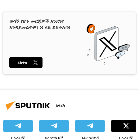
ወሳኝ የሆኑ መርጃዎች እንደገና
እንዳያመልጥዎ፣ X ላይ ይከተሉን!
ይከተሉ
አፍሪካ
በአረብኛ
በእንግሊዘኛ
በፈረንሳይኛ
በአረብኛ