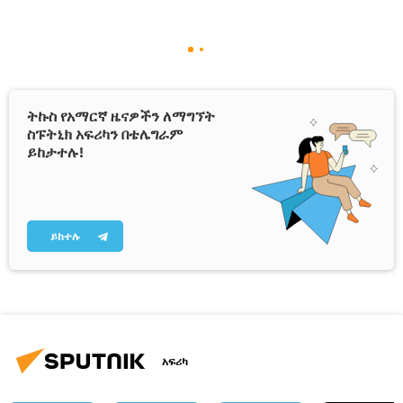
ትኩስ የአማርኛ ዜናዎችን ለማግኘት
ስፑትኒክ አፍሪካን በቴሌግራም
ይከታተሉ!
ይከተሉ
አፍሪካ