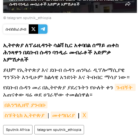
ሱዳን ባንዲራ መብራቶች አድምቃ አምሽታለች
© telegram sputnik_ethiopia
ሰብስክራይብ
ኢትዮጵያ ለፕሬዚዳንት ሳልቫ ኪር አቀባበል ሰማይ ጠቀስ
ሕንጻዋን በደቡብ ሱዳን ባንዲራ መብራቶች አድምቃ
አምሽታለች
ይህም የኢትዮጵያ እና ደቡብ ሱዳን ጠንካራ ዲፕሎማሲያዊ
ግንኙነት እንዲሁም ክልላዊ አንድነት እና ትብብር ማሳያ ነው።
የደቡብ ሱዳን መሪ በኢትዮጵያ ያደረጉትን የሁለት ቀን
ጉብኝት 
አጠናቀው ዛሬ ወደ ሀገራቸው ተመልሰዋል።
በእንግሊዘኛ ያንብቡ
ስፑትኒክ ኢትዮጵያ 
|
መተግበሪያ
|
X
Sputnik Africa
telegram sputnik_ethiopia