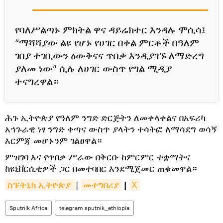
የባለሥልጣኑ ምክትል ዋና ዳይሬክተር እንዳሉ ሞሲሳ፤
“ማሻሻያው ልዩ የሆኑ የሀገር በቀል ምርቶች በዓለም
ገበያ ተገቢውን ዕውቅናና ጥበቃ እንዲያገኙ ለማድረግ
ያለመ ነው” ሲሉ ለሀገር ውስጥ የግል ሚዲያ
ተናግረዋል።
ሕጉ ኢትዮጵያ የዓለም ንግድ ድርጅትን ለመቀላቀልና በአፍሪካ
አኅጉራዊ ነፃ ንግድ ቀጣና ውስጥ ያላትን ተሳትፎ ለማሳደግ ወሳኝ
እርምጃ መሆኑንም ገልፀዋል።
ምዝገባ እና የጥበቃ ሥራው በቅርቡ ከምርምር ተቋማትና
ከዩኒቨርሲቲዎች ጋር በመተባበር እንደሚጀመር ጠቁመዋል።
ስፑትኒክ ኢትዮጵያ 
|
መተግበሪያ
|
X
Sputnik Africa
telegram sputnik_ethiopia