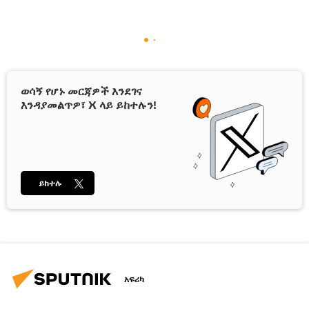
ወሳኝ የሆኑ መርጃዎች እንደገና
እንዳያመልጥዎ፣ X ላይ ይከተሉን!
ይከተሉ
አፍሪካ