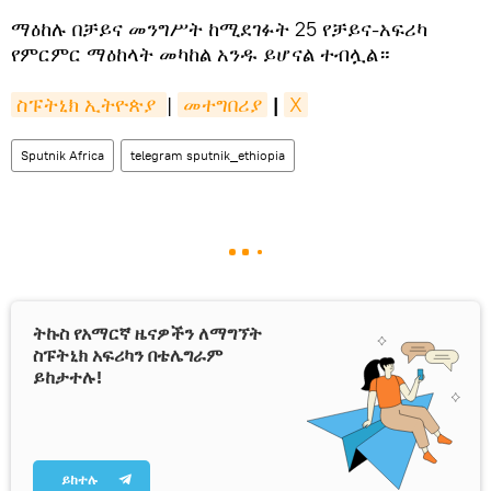
ማዕከሉ በቻይና መንግሥት ከሚደገፉት 25 የቻይና-አፍሪካ
የምርምር ማዕከላት መካከል አንዱ ይሆናል ተብሏል።
ስፑትኒክ ኢትዮጵያ 
|
መተግበሪያ
|
X
Sputnik Africa
telegram sputnik_ethiopia
ትኩስ የአማርኛ ዜናዎችን ለማግኘት
ስፑትኒክ አፍሪካን በቴሌግራም
ይከታተሉ!
ይከተሉ