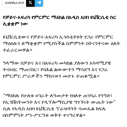
ሰብስክራይብ
የቻይና-አፍሪካ የምርምር ማዕከል በአዲስ አበባ ዩኒቨርሲቲ ስር
ሊቋቋም ነው
ዩኒቨርሲቲውና የቻይና-አፍሪካ ኢንስቲትዩት የጋራ የምርምር
ማዕከሉን ለማቋቋም የሚያስችል ስምምነት በትናንትናው ዕለት
ተፈራርመዋል።
ዓላማው በቻይና እና በአፍሪካ መካከል ያለውን አካዳሚያዊ
ትብብር ማጠናከር፣ የባሕል ልውውጥን ማሳደግ እና የጋራ
የምርምር ሥራዎችን ማከናወን መሆኑ ተጠቁሟል።
“ማዕከሉ የሁለቱ ሀገራት ለዓመታት የዘለቀ ጠንካራ የንግድ፣
የኢንቨስትመንት እና የዲፕሎማሲያዊ ግንኙነት ውጤት ነው”
ሲሉ የአዲስ አበባ ዩኒቨርሲቲ ፕሬዝዳንት ሳሙኤል ክፍሌ
በስምምነት ሥነ-ሥርዓቱ ወቅት ተናግረዋል።