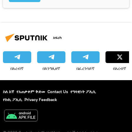
አፍሪካ
በአረብኛ
በእንግሊዘኛ
በፈረንሳይኛ
በአረብኛ
ስለ እኛ
የአጠቃቀም ቅድመ
Contact Us
የግላዊነት ፖሊሲ
የኩኪ ፖሊሲ
Privacy Feedback