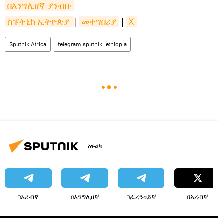
በእንግሊዘኛ ያንብቡ
ስፑትኒክ ኢትዮጵያ 
|
መተግበሪያ
|
X
Sputnik Africa
telegram sputnik_ethiopia
አፍሪካ
በአረብኛ
በእንግሊዘኛ
በፈረንሳይኛ
በአረብኛ