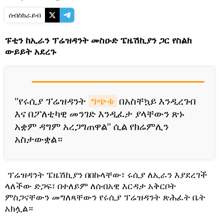
ሰብስክራይብ
ፑቲን ከኢራን ፕሬዝዳንት መስዑድ ፔዜሽኪያን ጋር የስልክ
ውይይት
አደረጉ
​"የሩሲያ ፕሬዝዳንት
ግጭቱ
በአስቸኳይ እንዲረገብ
እና በፖለቲካዊ መንገድ እንዲፈታ ያላቸውን ጽኑ
አቋም ዳግም አረጋግጠዋል" ሲል የክሬምሊን
አስታውቋል።
​ ፕሬዝዳንት ፔዜሽኪያን በበኩላቸው፣ ሩሲያ ለኢራን እያደረገች
ላለችው ድጋፍ፣ በተለይም ለሰብአዊ እርዳታ አቅርቦት
ምስጋናቸውን መግለጻቸውን የሩሲያ ፕሬዝዳንት ጽሕፈት ቤት
አክሏል።