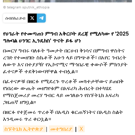
© telegram sputnik_ethiopia
ሰብስክራይብ
የሀገራት የተመጣጠነ ምግብ አቅርቦት ደረጃ የሚለካው የ '2025
ግሎባል ሀንገር ኢንዴክስ' ጥናት ይፋ ሆነ
በመርሃ ግብሩ ባለፉት ዓመታት በርሀብ ቅነሳና በምግብ ዋስትና
ረገድ የተመዘገቡ ስኬቶች አሁን ላይ በግጭቶች፣ በአየር ንብረት
ለውጥ እና በተያያዥ የኢኮኖሚና ማኅበራዊ ቀውሶች ምክንያት
ፈተናዎች ተደቅነውባቸዋል ተብሏል።
በፈተናዎቹ በዘርፉ የሚደረጉ ጥረቶች መጓተታቸውና ይጠበቅ
የነበረው ውጤት መዘግየቱም በአፍሪካ ሕብረት በተካሄደ
የማስጀመሪያ መረሃ ግብር ላይ መገለፁን የስፑትኒክ አፍሪካ
ጋዜጠኛ ዘግቧል፡፡
በዘርፉ የተጀመሩ ጥረቶች በአዲስ ቁርጠኝነትና በአዲስ ስልት
እንዲመሩ ጥሪ ቀርቧል።
ስፑትኒክ ኢትዮጵያ 
|
መተግበሪያ
|
X