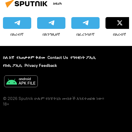
አፍሪካ
በአረብኛ
በእንግሊዘኛ
በፈረንሳይኛ
በአረብኛ
ስለ እኛ
የአጠቃቀም ቅድመ
Contact Us
የግላዊነት ፖሊሲ
የኩኪ ፖሊሲ
Privacy Feedback
© 2026 Sputnik ሁሉም የስፑትኒክ መብቶች እንደተጠበቁ ነው፡፡
18+