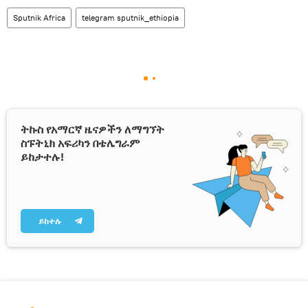
Sputnik Africa
telegram sputnik_ethiopia
ትኩስ የአማርኛ ዜናዎችን ለማግኘት
ስፑትኒክ አፍሪካን በቴሌግራም
ይከታተሉ!
ይከተሉ