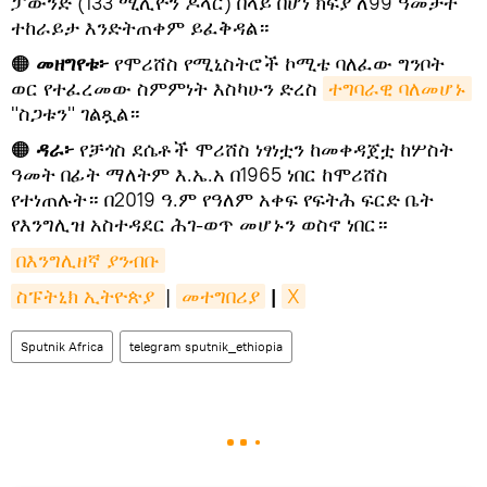
ፓውንድ (133 ሚሊዮን ዶላር) በላይ በሆነ ክፍያ ለ99 ዓመታት
ተከራይታ እንድትጠቀም ይፈቅዳል።
🟠
መዘግየቱ፦
የሞሪሸስ የሚኒስትሮች ኮሚቴ ባለፈው ግንቦት
ወር የተፈረመው ስምምነት እስካሁን ድረስ
ተግባራዊ ባለመሆኑ
"ስጋቱን" ገልጿል።
🟠
ዳራ፦
የቻጎስ ደሴቶች ሞሪሸስ ነፃነቷን ከመቀዳጀቷ ከሦስት
ዓመት በፊት ማለትም እ.ኤ.አ በ1965 ነበር ከሞሪሸስ
የተነጠሉት። በ2019 ዓ.ም የዓለም አቀፍ የፍትሕ ፍርድ ቤት
የእንግሊዝ አስተዳደር ሕገ-ወጥ መሆኑን ወስኖ ነበር።
በእንግሊዘኛ ያንብቡ
ስፑትኒክ ኢትዮጵያ 
|
መተግበሪያ
|
X
Sputnik Africa
telegram sputnik_ethiopia