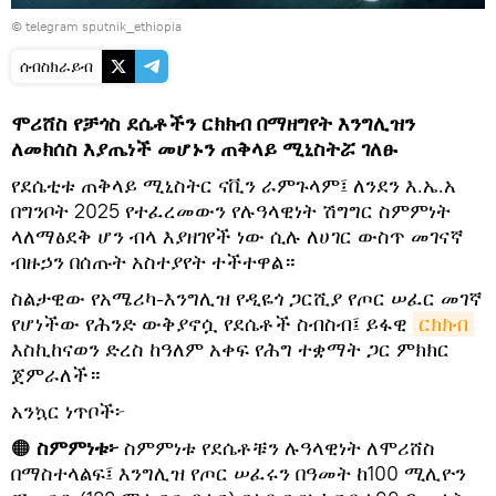
© telegram sputnik_ethiopia
ሰብስክራይብ
ሞሪሸስ የቻጎስ ደሴቶችን ርክክብ በማዘግየት እንግሊዝን
ለመክሰስ እያጤነች መሆኑን ጠቅላይ ሚኒስትሯ ገለፁ
የደሴቲቱ ጠቅላይ ሚኒስትር ናቪን ራምጉላም፤ ለንደን እ.ኤ.አ
በግንቦት 2025 የተፈረመውን የሉዓላዊነት ሽግግር ስምምነት
ላለማፅደቅ ሆን ብላ እያዘገየች ነው ሲሉ ለሀገር ውስጥ መገናኛ
ብዙኃን በሰጡት አስተያየት ተችተዋል።
ስልታዊው የአሜሪካ-እንግሊዝ የዲዬጎ ጋርሺያ የጦር ሠፈር መገኛ
የሆነችው የሕንድ ውቅያኖሷ የደሴቶች ስብስብ፤ ይፋዊ
ርክክብ
እስኪከናወን ድረስ ከዓለም አቀፍ የሕግ ተቋማት ጋር ምክክር
ጀምራለች።
አንኳር ነጥቦች፦
🟠
ስምምነቱ፦
ስምምነቱ የደሴቶቹን ሉዓላዊነት ለሞሪሸስ
በማስተላልፍ፤ እንግሊዝ የጦር ሠፈሩን በዓመት ከ100 ሚሊዮን