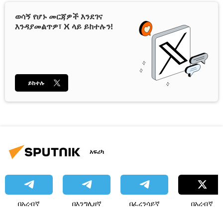
ወሳኝ የሆኑ መርጃዎች እንደገና
እንዳያመልጥዎ፣ X ላይ ይከተሉን!
ይከተሉ
አፍሪካ
በአረብኛ
በእንግሊዘኛ
በፈረንሳይኛ
በአረብኛ