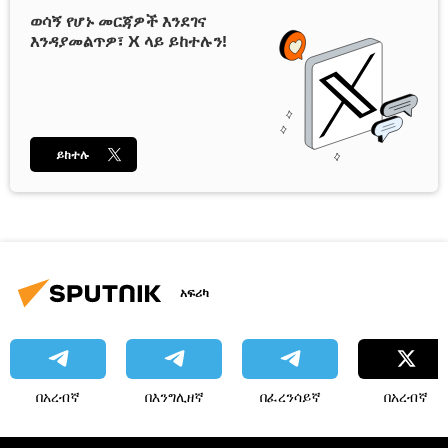
ወሳኝ የሆኑ መርጃዎች እንደገና
እንዳያመልጥዎ፣ X ላይ ይከተሉን!
ይከተሉ
አፍሪካ
በአረብኛ
በእንግሊዘኛ
በፈረንሳይኛ
በአረብኛ