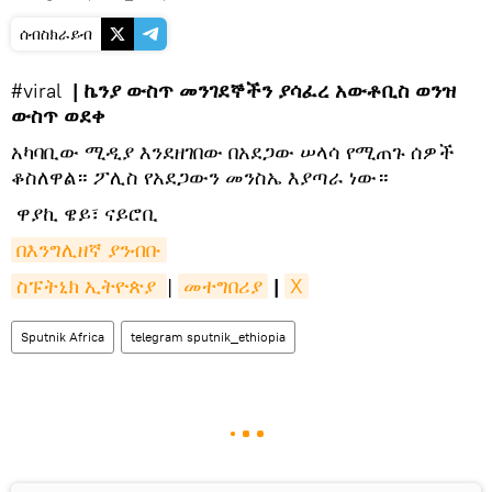
ሰብስክራይብ
#viral
| ኬንያ ውስጥ መንገደኞችን ያሳፈረ አውቶቢስ ወንዝ
ውስጥ ወደቀ
​አካባቢው ሚዲያ እንደዘገበው በአደጋው ሠላሳ የሚጠጉ ሰዎች
ቆስለዋል። ፖሊስ የአደጋውን መንስኤ እያጣራ ነው።
​ ዋያኪ ዌይ፣ ናይሮቢ
በእንግሊዘኛ ያንብቡ
ስፑትኒክ ኢትዮጵያ 
|
መተግበሪያ
|
X
Sputnik Africa
telegram sputnik_ethiopia