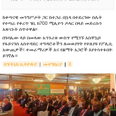
ከቀጣናዊ መንግሥታት ጋር ከተጋራ በኋላ በተደረገው ስሌት
የተጣራ የቀረጥ ገቢ ከ700 ሚሊዮን ዶላር በላይ መድረሱን
አጽናኦት ሰጥተዋል፡፡
በጉባኤው ላይ በመላው አኅጉሪቱ ውስጥ የሚገኙ አስቸኳይ
የፋይናንስ አስተዳደር ተግዳሮቶችን ለመወያየት የተለያዩ የፖሊሲ
አውጪዎች፣ ተመራማሪዎች እና የልማት አጋሮች እየተሳተፉበት
ይገኛሉ።
ስፑትኒክ ኢትዮጵያ 
|
መተግበሪያ
|
X