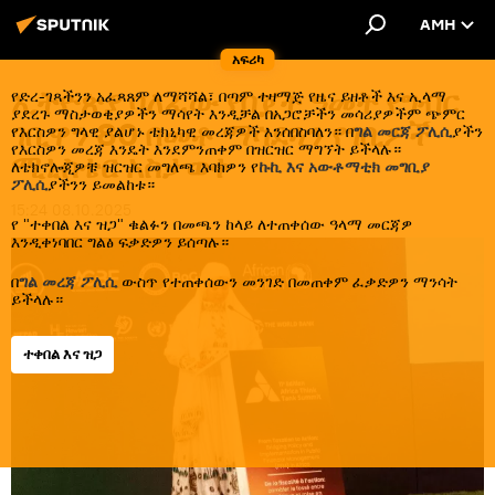
AMH
አፍሪካ
ኢትዮጵያ ባለፈው የበጀት ዓመት የግብር
የድረ-ገጻችንን አፈጻጸም ለማሻሻል፣ በጣም ተዛማጅ የዜና ይዘቶች እና ኢላማ
ያደረጉ ማስታወቂያዎችን ማሳየት እንዲቻል በአጋሮቻችን መሳሪያዎችም ጭምር
ገቢዋን 80 በመቶ ማሳደጓን የገቢዎች
የእርስዎን ግላዊ ያልሆኑ ቴክኒካዊ መረጃዎች እንሰበስባለን። በ
ግል መርጃ ፖሊሲ
ያችን
የእርስዎን መረጃ እንዴት እንደምንጠቀም በዝርዝር ማግኘት ይችላሉ።
ሚኒስቴር አስታወቀ
ለቴክኖሎጂዎቹ ዝርዝር መግለጫ እባክዎን የ
ኩኪ እና አውቶማቲክ መግቢያ
ፖሊሲ
ያችንን ይመልከቱ።
15:24 08.10.2025
የ "ተቀበል እና ዝጋ" ቁልፉን በመጫን ከላይ ለተጠቀሰው ዓላማ መርጃዎ
እንዲቀነባበር ግልፅ ፍቃድዎን ይሰጣሉ።
በ
ግል መረጃ ፖሊሲ
ውስጥ የተጠቀሰውን መንገድ በመጠቀም ፈቃድዎን ማንሳት
ይችላሉ።
ተቀበል እና ዝጋ