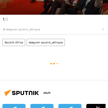
1
/2
© telegram sputnik_ethiopia
Sputnik Africa
telegram sputnik_ethiopia
አፍሪካ