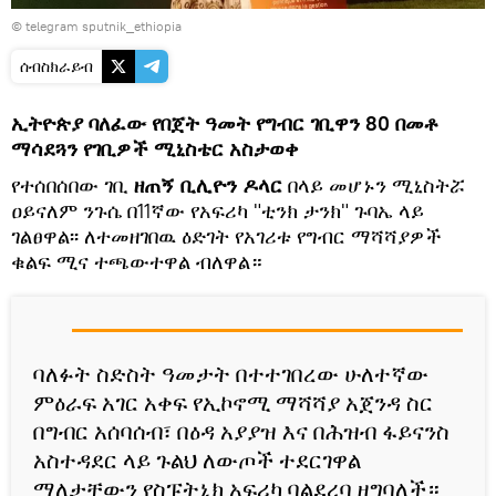
© telegram sputnik_ethiopia
ሰብስክራይብ
ኢትዮጵያ ባለፈው የበጀት ዓመት የግብር ገቢዋን 80 በመቶ
ማሳደጓን የገቢዎች ሚኒስቴር አስታወቀ
የተሰበሰበው ገቢ
ዘጠኝ ቢሊዮን ዶላር
በላይ መሆኑን ሚኒስትሯ
ዐይናለም ንጉሴ በ11ኛው የአፍሪካ "ቲንክ ታንክ" ጉባኤ ላይ
ገልፀዋል፡፡ ለተመዘገበዉ ዕድገት የአገሪቱ የግብር ማሻሻያዎች
ቁልፍ ሚና ተጫውተዋል ብለዋል።
ባለፉት ስድስት ዓመታት በተተገበረው ሁለተኛው
ምዕራፍ አገር አቀፍ የኢኮኖሚ ማሻሻያ አጀንዳ ስር
በግብር አሰባሰብ፣ በዕዳ አያያዝ እና በሕዝብ ፋይናንስ
አስተዳደር ላይ ጉልህ ለውጦች ተደርገዋል
ማለታቸውን የስፑትኒክ አፍሪካ ባልደረባ ዘግባለች።