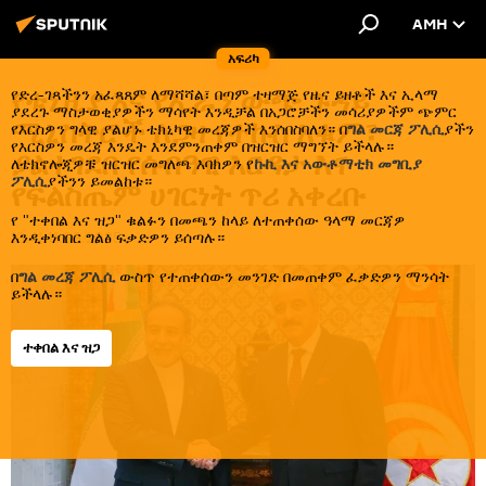
AMH
አፍሪካ
የቱኒዚያ እና የኢራን ውጭ ጉዳይ
የድረ-ገጻችንን አፈጻጸም ለማሻሻል፣ በጣም ተዛማጅ የዜና ይዘቶች እና ኢላማ
ያደረጉ ማስታወቂያዎችን ማሳየት እንዲቻል በአጋሮቻችን መሳሪያዎችም ጭምር
ሚኒስትሮች ለጋዛ የተኩስ አቁም፣
የእርስዎን ግላዊ ያልሆኑ ቴክኒካዊ መረጃዎች እንሰበስባለን። በ
ግል መርጃ ፖሊሲ
ያችን
የእርስዎን መረጃ እንዴት እንደምንጠቀም በዝርዝር ማግኘት ይችላሉ።
ያልተገደበ የሰብዓዊ እርዳታ እና
ለቴክኖሎጂዎቹ ዝርዝር መግለጫ እባክዎን የ
ኩኪ እና አውቶማቲክ መግቢያ
ፖሊሲ
ያችንን ይመልከቱ።
የፍልስጤም ሀገርነት ጥሪ አቀረቡ
የ "ተቀበል እና ዝጋ" ቁልፉን በመጫን ከላይ ለተጠቀሰው ዓላማ መርጃዎ
እንዲቀነባበር ግልፅ ፍቃድዎን ይሰጣሉ።
13:41 11.09.2025
በ
ግል መረጃ ፖሊሲ
ውስጥ የተጠቀሰውን መንገድ በመጠቀም ፈቃድዎን ማንሳት
ይችላሉ።
ተቀበል እና ዝጋ