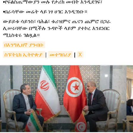
▪የፍልስጤማውያን መሉ የታሪክ መብት እንዲደገፍ፣
▪በራሳቸው መሬት ላይ ነፃ ሀገር እንዲገነቡ።
ውይይቱ ሳይንስ፣ ባሕል፣ ቱሪዝምና ጤናን ጨምሮ በጋራ
ሊሠሩባቸው በሚችሉ ጉዳዮች ላይም ያተኮረ እንደነበር
ሚኒስቴሩ ገልጿል።
በእንግሊዘኛ ያንብቡ
ስፑትኒክ ኢትዮጵያ 
|
መተግበሪያ
|
X