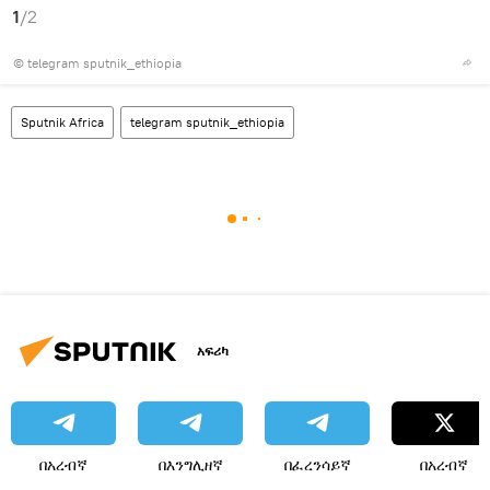
1
/2
© telegram sputnik_ethiopia
Sputnik Africa
telegram sputnik_ethiopia
አፍሪካ
በአረብኛ
በእንግሊዘኛ
በፈረንሳይኛ
በአረብኛ