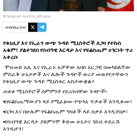
© telegram sputnik_ethiopia
ሰብስክራይብ
የቱኒዚያ እና የኢራን ውጭ ጉዳይ ሚኒስትሮች ለጋዛ የተኩስ
አቁም፣ ያልተገደበ የሰብዓዊ እርዳታ እና የፍልስጤም ሀገርነት ጥሪ
አቀረቡ
ሞሀመድ አሊ እና የኢራኑ አቻቸው አባስ አርጋቺ በመካከለኛው
ምስራቅ ሁኔታዎች እና ሌሎች ጉዳዮች ዙሪያ መወያየታቸውን
የቱኒዚያ ውጭ ጉዳይ ሚኒስቴር አስታውቋል።
ሁለቱ ሚኒስትሮች ስምምነት የደረሱባቸው ጉዳዮች፦
▪በፍልስጤማውያን ላይ የሚፈፀሙ የጭካኔ ጥቃቶች እንዲቆሙ፣
▪በጋዛ እና በሁሉም የፍልስጤም ግዛቶች ላይ ስቃይ እንዲያበቃ፣
▪የሰብዓዊ እርዳታ ያለምንሞ ቅድመ ሁኔታና ገደብ ተደራሽ
እንዲሆን፣