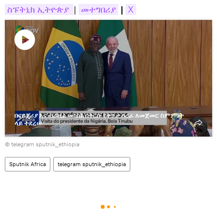
ስፑትኒክ ኢትዮጵያ 
|
መተግበሪያ
|
X
ቪዲዮውን
ያጫውቱ
በናይጄሪያ እና ብራዚል መካከል በቅርቡ የቀጥታ በረራ ለመጀመር ስምምነት
ላይ ተደረሠ
© telegram sputnik_ethiopia
Sputnik Africa
telegram sputnik_ethiopia