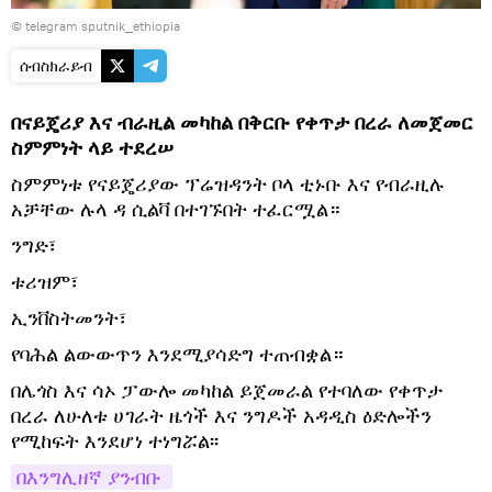
© telegram sputnik_ethiopia
ሰብስክራይብ
በናይጄሪያ እና ብራዚል መካከል በቅርቡ የቀጥታ በረራ ለመጀመር
ስምምነት ላይ ተደረሠ
ስምምነቱ የናይጄሪያው ፕሬዝዳንት ቦላ ቲኑቡ እና የብራዚሉ
አቻቸው ሉላ ዳ ሲልቫ በተገኙበት ተፈርሟል።
ንግድ፣
ቱሪዝም፣
ኢንቨስትመንት፣
የባሕል ልውውጥን እንደሚያሳድግ ተጠብቋል።
በሌጎስ እና ሳኦ ፓውሎ መካከል ይጀመራል የተባለው የቀጥታ
በረራ ለሁለቱ ሀገራት ዜጎች እና ንግዶች አዳዲስ ዕድሎችን
የሚከፍት እንደሆነ ተነግሯል፡፡
በእንግሊዘኛ ያንብቡ 