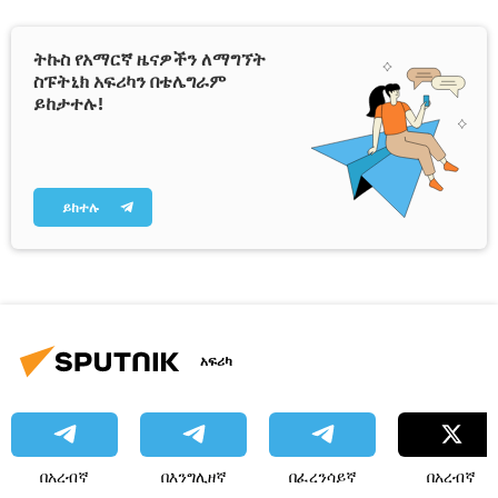
ትኩስ የአማርኛ ዜናዎችን ለማግኘት
ስፑትኒክ አፍሪካን በቴሌግራም
ይከታተሉ!
ይከተሉ
አፍሪካ
በአረብኛ
በእንግሊዘኛ
በፈረንሳይኛ
በአረብኛ