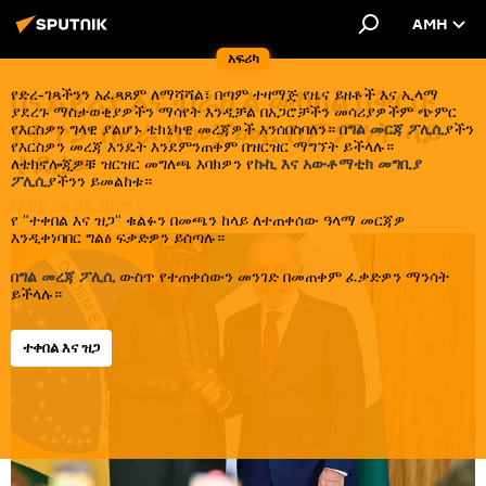
AMH
አፍሪካ
በናይጄሪያ እና ብራዚል መካከል በቅርቡ
የድረ-ገጻችንን አፈጻጸም ለማሻሻል፣ በጣም ተዛማጅ የዜና ይዘቶች እና ኢላማ
ያደረጉ ማስታወቂያዎችን ማሳየት እንዲቻል በአጋሮቻችን መሳሪያዎችም ጭምር
የቀጥታ በረራ ለመጀመር ስምምነት ላይ
የእርስዎን ግላዊ ያልሆኑ ቴክኒካዊ መረጃዎች እንሰበስባለን። በ
ግል መርጃ ፖሊሲ
ያችን
የእርስዎን መረጃ እንዴት እንደምንጠቀም በዝርዝር ማግኘት ይችላሉ።
ተደረሠ
ለቴክኖሎጂዎቹ ዝርዝር መግለጫ እባክዎን የ
ኩኪ እና አውቶማቲክ መግቢያ
ፖሊሲ
ያችንን ይመልከቱ።
17:00 26.08.2025
የ "ተቀበል እና ዝጋ" ቁልፉን በመጫን ከላይ ለተጠቀሰው ዓላማ መርጃዎ
እንዲቀነባበር ግልፅ ፍቃድዎን ይሰጣሉ።
በ
ግል መረጃ ፖሊሲ
ውስጥ የተጠቀሰውን መንገድ በመጠቀም ፈቃድዎን ማንሳት
ይችላሉ።
ተቀበል እና ዝጋ