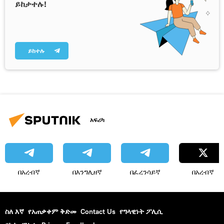
ይከታተሉ!
ይከተሉ
አፍሪካ
በአረብኛ
በእንግሊዘኛ
በፈረንሳይኛ
በአረብኛ
ስለ እኛ
የአጠቃቀም ቅድመ
Contact Us
የግላዊነት ፖሊሲ