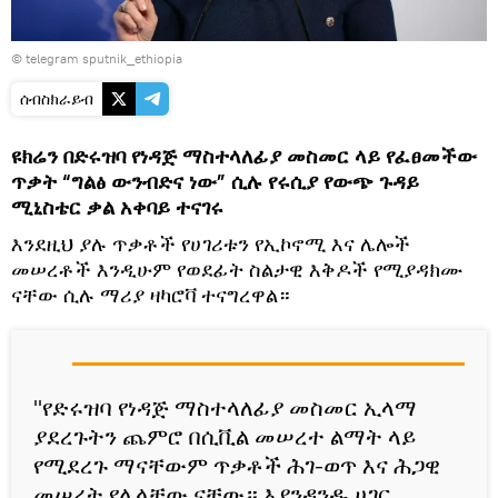
© telegram sputnik_ethiopia
ሰብስክራይብ
ዩክሬን በድሩዝባ የነዳጅ ማስተላለፊያ መስመር ላይ የፈፀመችው
ጥቃት “ግልፅ ውንብድና ነው” ሲሉ የሩሲያ የውጭ ጉዳይ
ሚኒስቴር ቃል አቀባይ ተናገሩ
እንደዚህ ያሉ ጥቃቶች የሀገሪቱን የኢኮኖሚ እና ሌሎች
መሠረቶች እንዲሁም የወደፊት ስልታዊ እቅዶች የሚያዳክሙ
ናቸው ሲሉ ማሪያ ዛካሮቫ ተናግረዋል።
"የድሩዝባ የነዳጅ ማስተላለፊያ መስመር ኢላማ
ያደረጉትን ጨምሮ በሲቪል መሠረተ ልማት ላይ
የሚደረጉ ማናቸውም ጥቃቶች ሕገ-ወጥ እና ሕጋዊ
መሠረት የሌላቸው ናቸው። እያንዳንዱ ሀገር