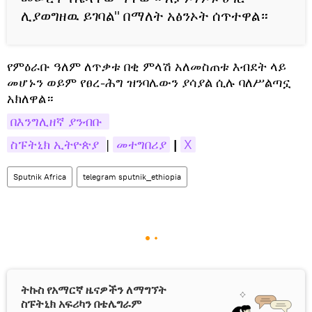
ሊያወግዘዉ ይገባል" በማለት አፅንኦት ሰጥተዋል።
የምዕራቡ ዓለም ለጥቃቱ በቂ ምላሽ አለመስጠቱ እብደት ላይ
መሆኑን ወይም የፀረ-ሕግ ዝንባሌውን ያሳያል ሲሉ ባለሥልጣኗ
አክለዋል።
በእንግሊዘኛ ያንብቡ 
ስፑትኒክ ኢትዮጵያ 
|
መተግበሪያ
|
X
Sputnik Africa
telegram sputnik_ethiopia
ትኩስ የአማርኛ ዜናዎችን ለማግኘት
ስፑትኒክ አፍሪካን በቴሌግራም