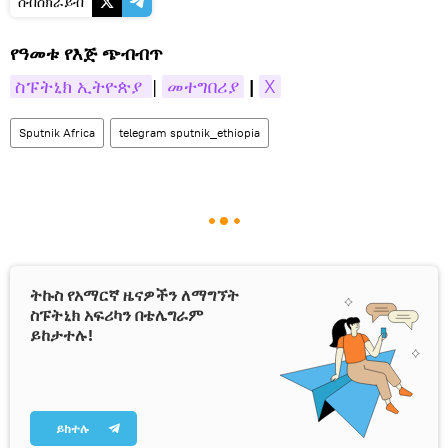
ሰብስክራይብ
የዓመቱ የእጅ ጭብብጥ
ስፑትኒክ ኢትዮጵያ 
|
መተግበሪያ
|
X
Sputnik Africa
telegram sputnik_ethiopia
ትኩስ የአማርኛ ዜናዎችን ለማግኘት
ስፑትኒክ አፍሪካን በቴሌግራም
ይከታተሉ!
ይከተሉ