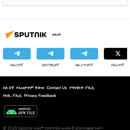
አፍሪካ
በአረብኛ
በእንግሊዘኛ
በፈረንሳይኛ
በአረብኛ
ስለ እኛ
የአጠቃቀም ቅድመ
Contact Us
የግላዊነት ፖሊሲ
የኩኪ ፖሊሲ
Privacy Feedback
© 2026 Sputnik ሁሉም የስፑትኒክ መብቶች እንደተጠበቁ ነው፡፡