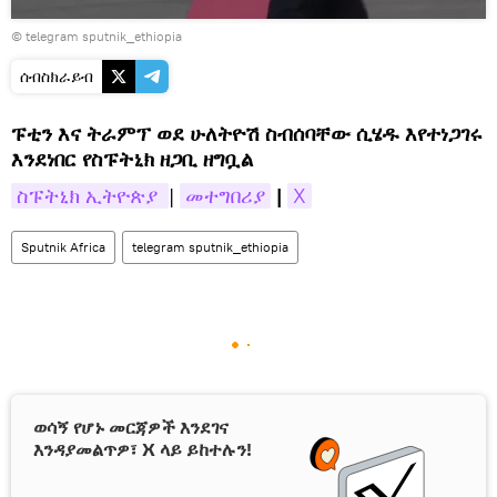
© telegram sputnik_ethiopia
ሰብስክራይብ
ፑቲን እና ትራምፕ ወደ ሁለትዮሽ ስብሰባቸው ሲሄዱ እየተነጋገሩ
እንደነበር የስፑትኒክ ዘጋቢ ዘግቧል
ስፑትኒክ ኢትዮጵያ 
|
መተግበሪያ
|
X
Sputnik Africa
telegram sputnik_ethiopia
ወሳኝ የሆኑ መርጃዎች እንደገና
እንዳያመልጥዎ፣ X ላይ ይከተሉን!