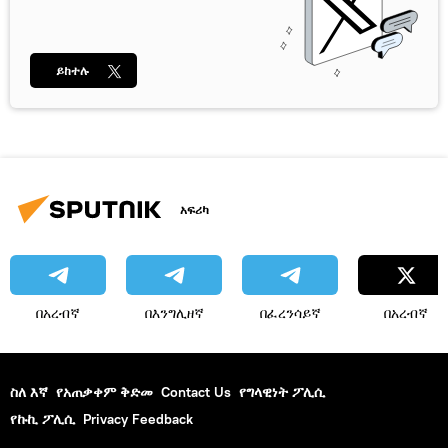
ይከተሉ
አፍሪካ
በአረብኛ
በእንግሊዘኛ
በፈረንሳይኛ
በአረብኛ
ስለ እኛ
የአጠቃቀም ቅድመ
Contact Us
የግላዊነት ፖሊሲ
የኩኪ ፖሊሲ
Privacy Feedback