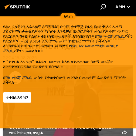
AMH
አፍሪካ
ፑቲን እና ትራምፕ ወደ ሁለትዮሽ
የድረ-ገጻችንን አፈጻጸም ለማሻሻል፣ በጣም ተዛማጅ የዜና ይዘቶች እና ኢላማ
ያደረጉ ማስታወቂያዎችን ማሳየት እንዲቻል በአጋሮቻችን መሳሪያዎችም ጭምር
ስብሰባቸው ሲሄዱ እየተነጋገሩ እንደነበር
የእርስዎን ግላዊ ያልሆኑ ቴክኒካዊ መረጃዎች እንሰበስባለን። በ
ግል መርጃ ፖሊሲ
ያችን
የእርስዎን መረጃ እንዴት እንደምንጠቀም በዝርዝር ማግኘት ይችላሉ።
የስፑትኒክ ዘጋቢ ዘግቧል
ለቴክኖሎጂዎቹ ዝርዝር መግለጫ እባክዎን የ
ኩኪ እና አውቶማቲክ መግቢያ
ፖሊሲ
ያችንን ይመልከቱ።
22:24 15.08.2025
የ "ተቀበል እና ዝጋ" ቁልፉን በመጫን ከላይ ለተጠቀሰው ዓላማ መርጃዎ
እንዲቀነባበር ግልፅ ፍቃድዎን ይሰጣሉ።
በ
ግል መረጃ ፖሊሲ
ውስጥ የተጠቀሰውን መንገድ በመጠቀም ፈቃድዎን ማንሳት
ይችላሉ።
ቪዲዮውን
ያጫውቱ
ተቀበል እና ዝጋ
ፑቲን እና ትራምፕ ወደ ሁለትዮሽ ስብሰባቸው ሲሄዱ እየተነጋገሩ እንደነበር
የስፑትኒክ ዘጋቢ ዘግቧል