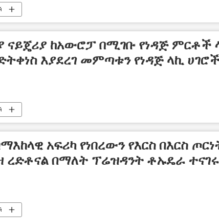
й
ያ ናይጄሪያ ከአውሮፓ በሚገቡ የነዳጅ ምርቶች 
ትቀነስ እያደረገ መምጣቱን የነዳጅ ላኪ ሀገሮ
й
በማእከላዊ አፍሪካ የነበረውን የእርስ በእርስ ጦርነ
ዛ ረድቶናል በማለት ፕሬዝዳንት ቶኡዴራ ተናገሩ
й