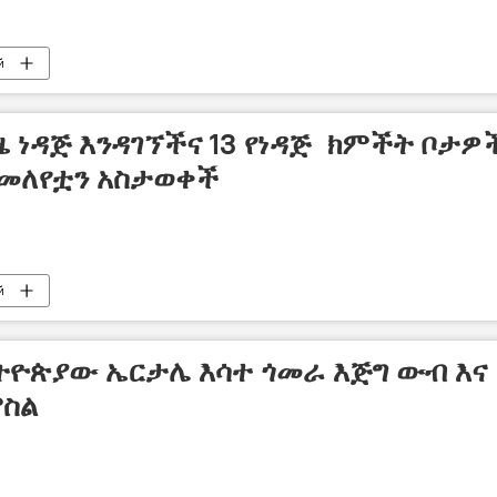
й
 ነዳጅ እንዳገኘችና 13 የነዳጅ ክምችት ቦታዎ
 መለየቷን አስታወቀች
й
 የኢትዮጵያው ኤርታሌ እሳተ ጎመራ እጅግ ውብ እና
ምስል