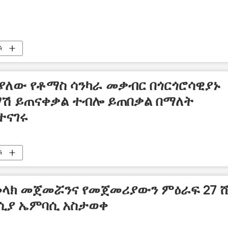
й
 ያለው የቶማስ ሳንካራ መቃብር በጎርጎሮሳዊያኑ
ማሽ ይጠናቀቃል ተብሎ ይጠበቃል በማለት
ተናገሩ
й
መላክ መጀመሯንና የመጀመሪያውን ምዕራፍ 27 
ሩሲያ ኤምባሲ አስታወቀ