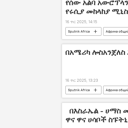
የሰው አልባ አውሮፕላ
የሩሲያ መከላከያ ሚኒ
16 ጥር 2025, 14:15
Sputnik Africa
Африка общи
በአሜሪካ ሎስአንጀለስ 
16 ጥር 2025, 13:23
Sputnik Africa
Африка общи
በእስራኤል - ሀማስ 
ዋና ዋና ሀሳቦች ስፑት