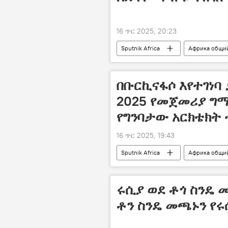
16 ጥር 2025, 20:23
Sputnik Africa
Африка общи
በቡርኪናፋሶ እየተገነባ
2025 የመጀመሪያ ግ
የግንባታው አርክቴክት 
16 ጥር 2025, 19:43
Sputnik Africa
Африка общи
ሩሲያ ወደ ቶጎ ስንዴ 
ቶን ስንዴ መጫኑን የ