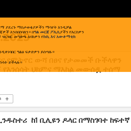
ኢላማ ያደረጉ ማስታወቂያዎችን ማሳየት እንዲቻል
ዎች እንሰበስባለን። በ
ግል መርጃ ፖሊሲ
ያችን የእርስዎን
1.2025
 ዝርዝር መግለጫ እባክዎን የ
ኩኪ እና አውቶማቲክ
ንዲቀነባበር ግልፅ ፍቃድዎን ይሰጣሉ።
 በጎዳና የምትኖር ውሻ በፀና የታመመች ቡችላዋን
ንሳት ይችላሉ።
 የእንሰሳት ህክምና ማእከል መውሰዷ ተሰማ
й
ንዱስተሪ ከ1 ቢሊዩን ዶላር በማስገባተ ከፍተኛ