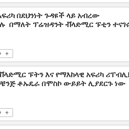
አፍሪካ በደህንነት ጉዳዩች ላይ አብረው
 በማለት ፕሬዝዳንት ቭላድሚር ፑቲን ተናገ
й
ቭላድሚር ፑትን እና የማእከላዊ አፍሪካ ሪፐብሊ
ቼንጅ ቶኡዴራ በሞስኮ ውይይት ሊያደርጉ ነው
й