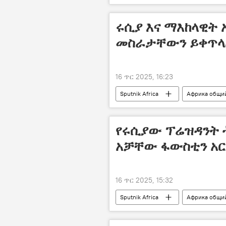
ሩሲያ እና ማእከላዊት 
መስራታቸውን ይቀጥላሉ
16 ጥር 2025, 16:23
Sputnik Africa
Африка общи
የሩሲያው ፕሬዝዳንት 
አቻቸው ፋውስቲን አር
16 ጥር 2025, 15:32
Sputnik Africa
Африка общи