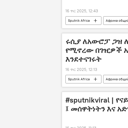
16 ጥር 2025, 12:43
Sputnik Africa
Африка общи
ሩሲያ ለአውሮፓ ጋዝ ለ
የሚኖረው በገዢዎች አ
እንደተናገሩት
16 ጥር 2025, 12:13
Sputnik Africa
Африка общи
#sputnikviral |
፤ መሰዋትነትን እና አ