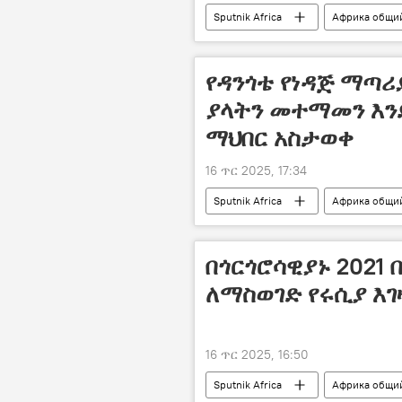
Sputnik Africa
Африка общи
የዳንጎቴ የነዳጅ ማጣሪ
ያላትን መተማመን እንድ
ማህበር አስታወቀ
16 ጥር 2025, 17:34
Sputnik Africa
Африка общи
በጎርጎሮሳዊያኑ 2021 
ለማስወገድ የሩሲያ እገ
16 ጥር 2025, 16:50
Sputnik Africa
Африка общи