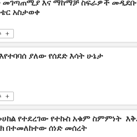
ን መገጣጠሚያ እና ማከማቻ ስፍራዎች መዲደቡ
ስቴር አስታወቀ
й
እየተባባሰ ያለው የሰደድ እሳት ሁኔታ
й
መሀከል የተደረገው የተኩስ አቁም ስምምነት እቅ
ኒክ በተመለከተው ሰነድ መሰረት