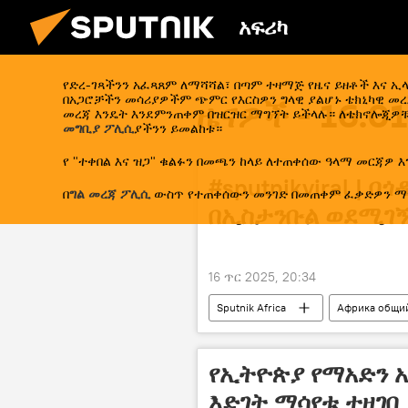
አፍሪካ
የድረ-ገጻችንን አፈጻጸም ለማሻሻል፣ በጣም ተዛማጅ የዜና ይዘቶች እና 
በአጋሮቻችን መሳሪያዎችም ጭምር የእርስዎን ግላዊ ያልሆኑ ቴክኒካዊ መረጃ
ዜናዎች - 16.0
መረጃ እንዴት እንደምንጠቀም በዝርዝር ማግኘት ይችላሉ። ለቴክኖሎጂዎቹ
መግቢያ ፖሊሲ
ያችንን ይመልከቱ።
የ "ተቀበል እና ዝጋ" ቁልፉን በመጫን ከላይ ለተጠቀሰው ዓላማ መርጃዎ እ
#sputnikviral |
በ
ግል መረጃ ፖሊሲ
ውስጥ የተጠቀሰውን መንገድ በመጠቀም ፈቃድዎን ማ
በኢስታንቡል ወደሚገኝ
16 ጥር 2025, 20:34
Sputnik Africa
Африка общи
የኢትዮጵያ የማአድን ኢ
እድገት ማሳየቱ ተዘገበ