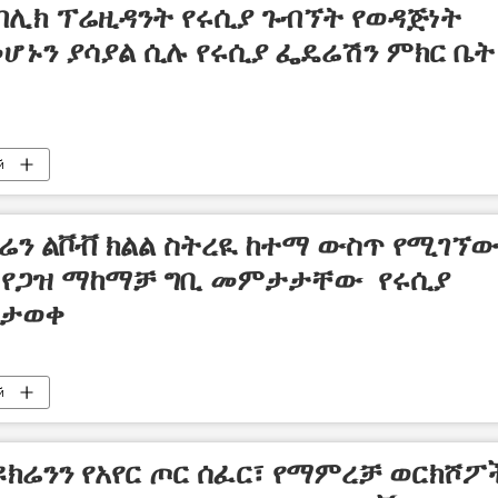
ብሊክ ፕሬዚዳንት የሩሲያ ጉብኘት የወዳጅነት
ሆኑን ያሳያል ሲሉ የሩሲያ ፌዴሬሽን ምክር ቤት
й
ሬን ልቮቭ ክልል ስትረዪ ከተማ ውስጥ የሚገኘው
ጥ የጋዝ ማከማቻ ግቢ መምታታቸው የሩሲያ
ስታወቀ
й
ዩክሬንን የአየር ጦር ሰፈር፣ የማምረቻ ወርክሾፖ