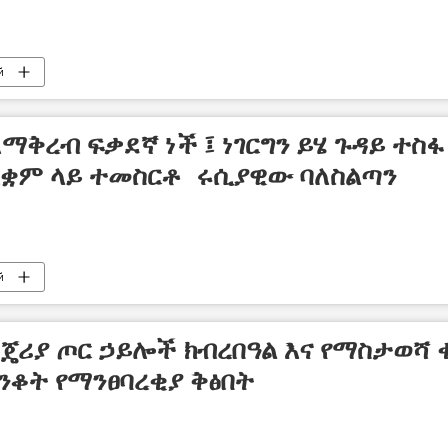
й
ማቅረብ ፍቃደኛ ነች ፤ ነገርግን ይሄ ጉዳይ ተስፋ
ቋም ላይ ተመስርቶ ሩሲያዊው ባለስልጣን
й
 የናይጄሪያ ጦር ኃይሎች ክብረበዓል እና የማስታወሻ 
ድንቆት የማንፀባረቂያ ቅፅበት