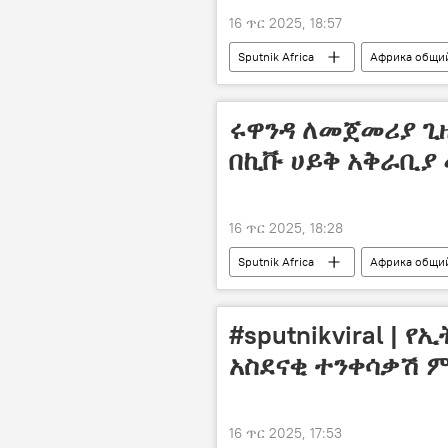
16 ጥር 2025, 18:57
Sputnik Africa
Африка общи
ሩዋንዳ ለመጀመሪያ ጊዜ
በኪቩ ሀይቅ አቅራቢያ
16 ጥር 2025, 18:28
Sputnik Africa
Африка общи
#sputnikviral |
አስደናቂ ተንቀሳቃሽ 
16 ጥር 2025, 17:53