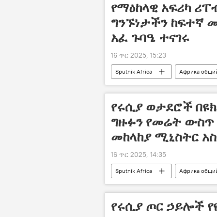
የማዕከላዊ አፍሪካ ሪፐ
ግንኙነታችን ከፍተኛ መ
አፈ ጉባዔ ተናገሩ
16 ጥር 2025, 15:23
Sputnik Africa
Африка общи
የሩሲያ ወታደሮች በዩክ
ግዙፉን የመሬት ውስ
መከላከያ ሚኒስትር አ
16 ጥር 2025, 14:35
Sputnik Africa
Африка общи
የሩሲያ ጦር ኃይሎች የ