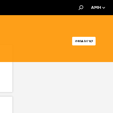
AMH
ተቀበል እና ዝጋ