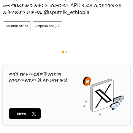
መተግበሪያውን አሁኑኑ ያውርዱ፦ APK ፋይል ሊንክስፑትኒክ
ኢትዮጵያን ይወዳጁ @sputnik_ethiopia
Sputnik Africa
Африка общий
ወሳኝ የሆኑ መርጃዎች እንደገና
እንዳያመልጥዎ፣ X ላይ ይከተሉን!
ይከተሉ