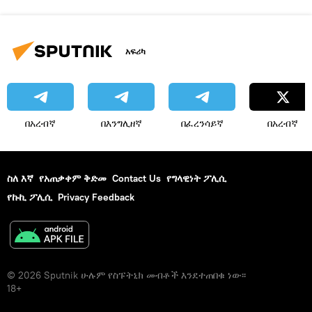
አፍሪካ
በአረብኛ
በእንግሊዘኛ
በፈረንሳይኛ
በአረብኛ
ስለ እኛ
የአጠቃቀም ቅድመ
Contact Us
የግላዊነት ፖሊሲ
የኩኪ ፖሊሲ
Privacy Feedback
© 2026 Sputnik ሁሉም የስፑትኒክ መብቶች እንደተጠበቁ ነው፡፡
18+