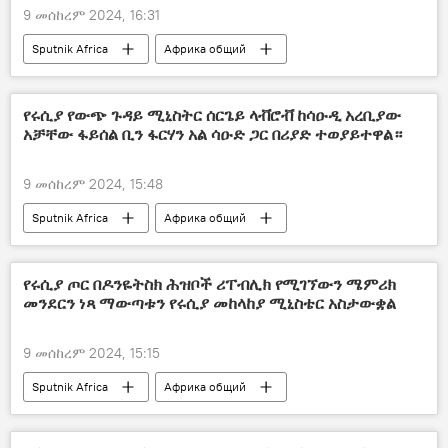
9 መሰከረም 2024, 16:31
Sputnik Africa
Африка общий
የሩሲያ የውጭ ጉዳይ ሚኒስትር ሰርጌይ ላቭሮቭ ከሳዑዲ አረቢያው
አቻቸው ፋይሰል ቢን ፋርሃን አል ሳዑድ ጋር በሪያድ ተወያይተዋል።
9 መሰከረም 2024, 15:48
Sputnik Africa
Африка общий
የሩሲያ ጦር በዶንዬትስክ ሕዝቦች ሪፐብሊክ የሚገኘውን ሜምሪክ
መንደርን ነጻ ማውጣቱን የሩሲያ መከላከያ ሚኒስቴር አስታውቋል
9 መሰከረም 2024, 15:15
Sputnik Africa
Африка общий