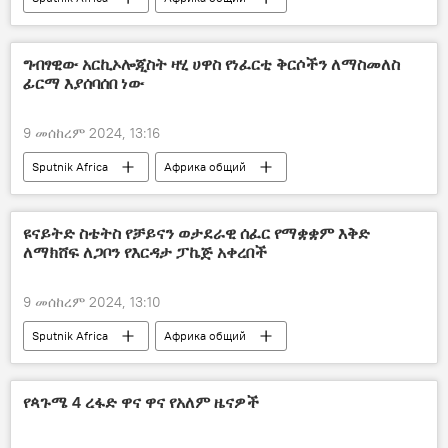
ግብፃዊው አርኪኦሎጂስት ዛሂ ሀዋስ የነፈርቲ ቅርሶችን ለማስመለስ
ፊርማ እያሰባሰበ ነው
9 መሰከረም 2024, 13:16
Sputnik Africa
Африка общий
ዩናይትድ ስቴትስ የቻይናን ወታደራዊ ሰፈር የማቋቋም እቅድ
ለማክሸፍ ለጋቦን የእርዳታ ፓኬጅ አቀረበች
9 መሰከረም 2024, 13:10
Sputnik Africa
Африка общий
የጳጉሜ 4 ረፋድ ዋና ዋና የአለም ዜናዎች