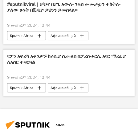
#sputnikviral | ቻይና በያጊ አውሎ ንፋስ መመታቷን ተከትሎ
ያለው ሁነት በቪዲዮ ይህንን ይመስላል።
9 መሰከረም 2024, 10:44
Sputnik Africa
Африка общий
የፓን አፍሪካ አቀንቃኙ ከሩሲያ ሲመለስ በፓሪስ-ኦርሊ አየር ማረፊያ
ለእስር ተዳርጓል
9 መሰከረም 2024, 10:44
Sputnik Africa
Африка общий
አፍሪካ