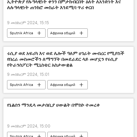
ኢትዮጵያ የሉዓላዊነት ቀንን በምታከብርበት ዕለት ለአንድነት እና
ለሉዓላዊነት ጠንክሮ መስራት እንደሚባ ጥሪ ቀርበ
9 መሰከረም 2024, 15:15
Sputnik Africa
Африка общий
ሩሲያ ወደ አፍሪካ እና ወደ ሌሎች ዓለም ሀገራት መብረር የሚያስች
የበረራ መስመሮችን ለማግኘት በመደራደር ላይ መሆኗን የሩሲያ
የትራንስፖርት ሚኒስቴር አስታውቋል
9 መሰከረም 2024, 15:01
Sputnik Africa
Африка общий
የኔልሰን ማንዴላ መታሰቢያ ሀውልት በሞስኮ ተመረቀ
9 መሰከረም 2024, 15:00
Sputnik Africa
Африка общий