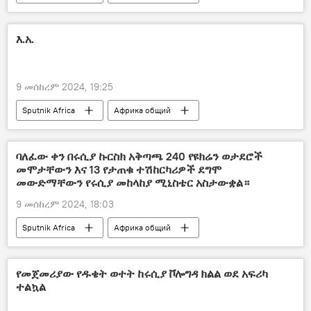
እ.አ.
9 መሰከረም 2024, 19:25
Sputnik Africa
Африка общий
ባለፈው ቀን በሩሲያ ኩርስክ አቅጣጫ 240 የዩክሬን ወታደሮች
መሞታቸውን እና 13 የታጠቁ ተሽከርካሪዎች ደግሞ
መውድማቸውን የሩሲያ መከላከያ ሚኒስቴር አስታውቋል።
9 መሰከረም 2024, 18:03
Sputnik Africa
Африка общий
የመጀመሪያው የዱቄት ወተት ከሩሲያ ቮሎግዳ ክልል ወደ አፍሪካ
ተልኳል