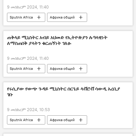
9 መሰከረም 2024, 11:40
Sputnik Africa
Африка общий
ጠቅላይ ሚኒስትር አብይ አህመድ የኢትዮጵያን ሉዓላዊነት
ለማስጠበቅ ያላትን ቁርጠኝነት ገለፁ
9 መሰከረም 2024, 11:40
Sputnik Africa
Африка общий
የሩሲያው የውጭ ጉዳይ ሚኒስትር ሰርጌይ ላቭሮቭ ሳውዲ አረቢያ
ገቡ
9 መሰከረም 2024, 10:53
Sputnik Africa
Африка общий