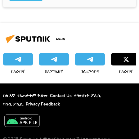
አፍሪካ
በአረብኛ
በእንግሊዘኛ
በፈረንሳይኛ
በአረብኛ
ስለ እኛ
የአጠቃቀም ቅድመ
Contact Us
የግላዊነት ፖሊሲ
የኩኪ ፖሊሲ
Privacy Feedback
© 2026 Sputnik ሁሉም የስፑትኒክ መብቶች እንደተጠበቁ ነው፡፡