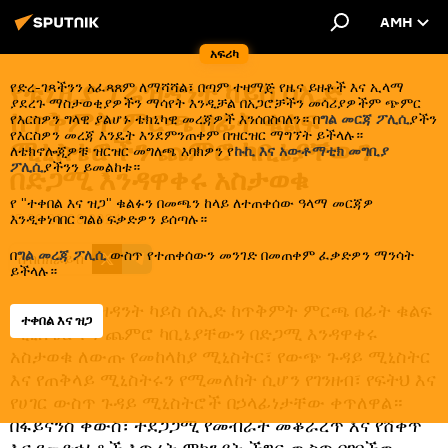
AMH
አፍሪካ
የቱኒዚያ ፕሬዝዳንት ካይስ ሰኢድ
የድረ-ገጻችንን አፈጻጸም ለማሻሻል፣ በጣም ተዛማጅ የዜና ይዘቶች እና ኢላማ
ያደረጉ ማስታወቂያዎችን ማሳየት እንዲቻል በአጋሮቻችን መሳሪያዎችም ጭምር
ከጥቅምት ምርጫ በፊት ቁልፍ
የእርስዎን ግላዊ ያልሆኑ ቴክኒካዊ መረጃዎች እንሰበስባለን። በ
ግል መርጃ ፖሊሲ
ያችን
የእርስዎን መረጃ እንዴት እንደምንጠቀም በዝርዝር ማግኘት ይችላሉ።
ሚኒስቴሮችን ጨምሮ ካቢኔያቸውን
ለቴክኖሎጂዎቹ ዝርዝር መግለጫ እባክዎን የ
ኩኪ እና አውቶማቲክ መግቢያ
ፖሊሲ
ያችንን ይመልከቱ።
በድጋሚ እንዳዋቀሩ አስታወቁ
የ "ተቀበል እና ዝጋ" ቁልፉን በመጫን ከላይ ለተጠቀሰው ዓላማ መርጃዎ
እንዲቀነባበር ግልፅ ፍቃድዎን ይሰጣሉ።
15:36 26.08.2024
በ
ግል መረጃ ፖሊሲ
ውስጥ የተጠቀሰውን መንገድ በመጠቀም ፈቃድዎን ማንሳት
ሰብስክራይብ
ይችላሉ።
የቱኒዚያ ፕሬዝዳንት ካይስ ሰኢድ ከጥቅምት ምርጫ በፊት ቁልፍ
ተቀበል እና ዝጋ
ሚኒስቴሮችን ጨምሮ ካቢኔያቸውን በድጋሚ እንዳዋቀሩ
አስታወቁ ለውጡ የመከላከያ ሚኒስትር፣ የውጭ ጉዳይ ሚኒስትር
እና የጠቅላይ ሚኒስትሩን የሚመለከት ሲሆን የገንዘብ፣ የፍትህ እና
የሀገር ውስጥ ጉዳይ ሚኒስትሮች በኃላፊነታቸው ቀጥለዋል።
በፋይናንስ ቀውስ፣ ተደጋጋሚ የመብራት መቆራረጥ እና የሸቀጥ