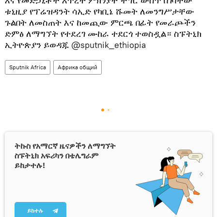
እና የመድኃኒቶች እጥረት ምክንያት ችግር ውስጥ በገባችው
ቱኒዚያ የፕሬዝዳንት ሳኢድ የካቢኔ ሹመት ለመንግሥታቸው
ጉልበት ለመስጠት እና ከመጪው ምርጫ በፊት የመራጮችን
ድምፅ ለማግኘት የተደረገ ሙከራ ተደርጎ ተወስዷል። ስፑትኒክ
ኢትዮጵያን ይወዳጁ @sputnik_ethiopia
Sputnik Africa
Африка общий
ትኩስ የአማርኛ ዜናዎችን ለማግኘት
ስፑትኒክ አፍሪካን በቴሌግራም
ይከታተሉ!
ይከተሉ