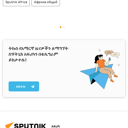
Sputnik Africa
Африка общий
ትኩስ የአማርኛ ዜናዎችን ለማግኘት
ስፑትኒክ አፍሪካን በቴሌግራም
ይከታተሉ!
ይከተሉ
አፍሪካ