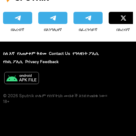
በአረብኛ
በእንግሊዘኛ
በፈረንሳይኛ
በአረብኛ
ስለ እኛ
የአጠቃቀም ቅድመ
Contact Us
የግላዊነት ፖሊሲ
የኩኪ ፖሊሲ
Privacy Feedback
© 2026 Sputnik ሁሉም የስፑትኒክ መብቶች እንደተጠበቁ ነው፡፡
18+