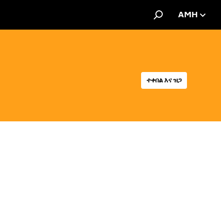
AMH
ተቀበል እና ዝጋ