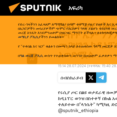
አፍሪካ
የሩሲያ ጦር በል
የድረ-ገጻችንን አፈጻጸም ለማሻሻል፣ በጣም ተዛማጅ የዜና ይዘቶች እና 
በአጋሮቻችን መሳሪያዎችም ጭምር የእርስዎን ግላዊ ያልሆኑ ቴክኒካዊ መረጃ
ውስጥ ኤም 777
መረጃ እንዴት እንደምንጠቀም በዝርዝር ማግኘት ይችላሉ። ለቴክኖሎጂዎቹ
መግቢያ ፖሊሲ
ያችንን ይመልከቱ።
መጋዘንን ከዲኔፐ
የ "ተቀበል እና ዝጋ" ቁልፉን በመጫን ከላይ ለተጠቀሰው ዓላማ መርጃዎ እ
አወድሟል
በ
ግል መረጃ ፖሊሲ
ውስጥ የተጠቀሰውን መንገድ በመጠቀም ፈቃድዎን ማ
15:14 28.07.2024
(የተሻሻለ:
15:40 28
ሰብስክራይብ
የሩሲያ ጦር በልዩ ወታደራዊ ዘመቻ
ከዲኔፐር ወንዝ በስተቀኝ በኩል አ
ተለይተው በ"ላንሴት" ካሚካዚ ድ
@sputnik_ethiopia