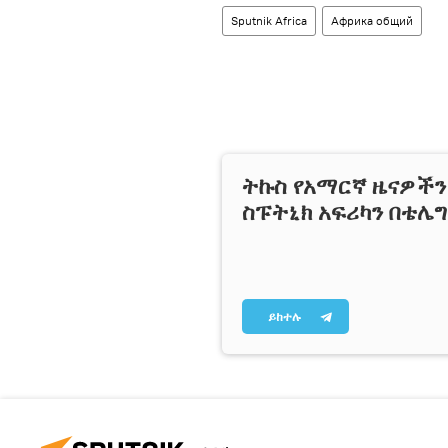
Sputnik Africa
Африка общий
ትኩስ የአማርኛ ዜናዎች
ስፑትኒክ አፍሪካን በቴሌ
ይከተሉ