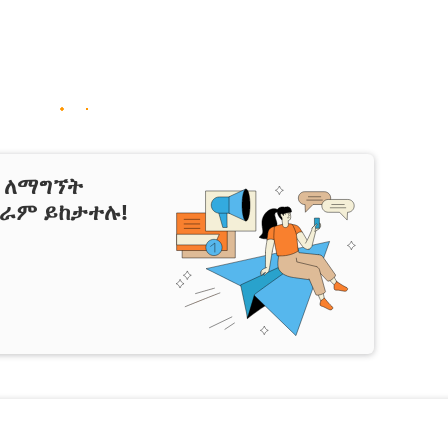
ን ለማግኘት
ግራም ይከታተሉ!