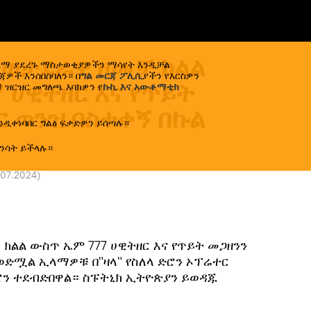
ዩ ወታደራዊ ዘመቻ ክልል
ኢላማ ያደረጉ ማስታወቂያዎችን ማሳየት እንዲቻል
ዎች እንሰበስባለን። በ
ግል መርጃ ፖሊሲ
ያችን የእርስዎን
 ሀዊትዘር እና የጥይት
 ዝርዝር መግለጫ እባክዎን የ
ኩኪ እና አውቶማቲክ
ር ወንዝ በስተቀኝ በኩል
ንዲቀነባበር ግልፅ ፍቃድዎን ይሰጣሉ።
ንሳት ይችላሉ።
.07.2024
)
 ክልል ውስጥ ኤም 777 ሀዊትዘር እና የጥይት መጋዘንን
ወድሟል ኢላማዎቹ በ"ዛላ" የስለላ ድሮን ኦፕሬተር
ሮን ተደብድበዋል። ስፑትኒክ ኢትዮጵያን ይወዳጁ