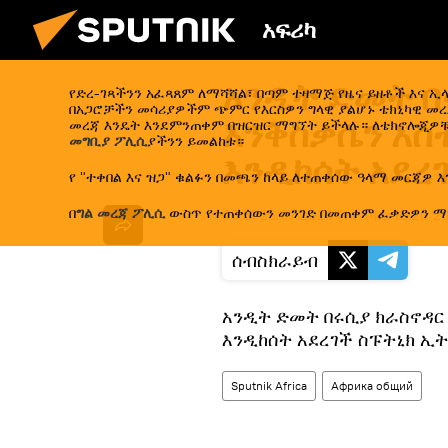
አፍሪካ
አንዲት ድመት በ
የድረ-ገጻችንን አፈጻጸም ለማሻሻል፣ በጣም ተዛማጅ የዜና ይዘቶች እና 
በአጋሮቻችን መሳሪያዎችም ጭምር የእርስዎን ግላዊ ያልሆኑ ቴክኒካዊ መረጃ
እንቅስቃሴን አስተ
መረጃ እንዴት እንደምንጠቀም በዝርዝር ማግኘት ይችላሉ። ለቴክኖሎጂዎቹ
መግቢያ ፖሊሲ
ያችንን ይመልከቱ።
እንዲከሰት አደረ
የ "ተቀበል እና ዝጋ" ቁልፉን በመጫን ከላይ ለተጠቀሰው ዓላማ መርጃዎ እ
በ
ግል መረጃ ፖሊሲ
ውስጥ የተጠቀሰውን መንገድ በመጠቀም ፈቃድዎን ማ
09:51 26.07.2024
(የተሻሻለ:
10:20 2
ሰብስክራይብ
አንዲት ድመት በሩሲያ ክራስኖዳር 
እንዲከሰት አደረገች ስፑትኒክ ኢትዮ
Sputnik Africa
Африка общий