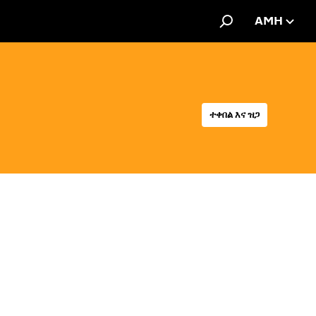
AMH
ተቀበል እና ዝጋ