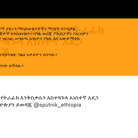
ሩሲያ ክራስኖዳር የትራፊክ
ኢላማ ያደረጉ ማስታወቂያዎችን ማሳየት እንዲቻል
ዎች እንሰበስባለን። በ
ግል መርጃ ፖሊሲ
ያችን የእርስዎን
ጓጉላ አነስተኛ አደጋ
 ዝርዝር መግለጫ እባክዎን የ
ኩኪ እና አውቶማቲክ
ገች
ንዲቀነባበር ግልፅ ፍቃድዎን ይሰጣሉ።
ንሳት ይችላሉ።
6.07.2024
)
የትራፊክ እንቅስቃሴን አስተጓጉላ አነስተኛ አደጋ
ጵያን ይወዳጁ @sputnik_ethiopia