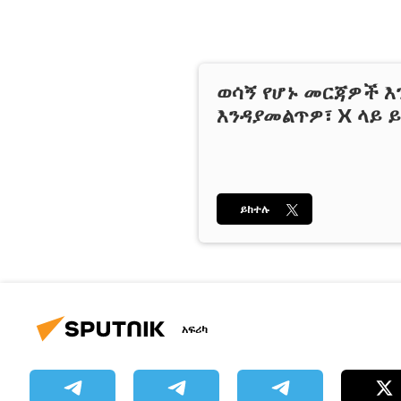
ወሳኝ የሆኑ መርጃዎች እ
እንዳያመልጥዎ፣ X ላይ ይ
ይከተሉ
አፍሪካ