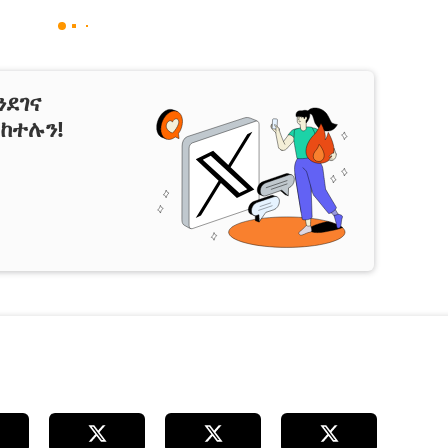
ንደገና
ከተሉን!