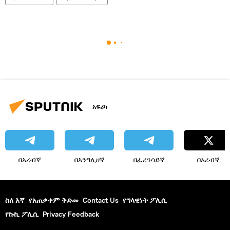
አፍሪካ
በአረብኛ
በእንግሊዘኛ
በፈረንሳይኛ
በአረብኛ
ስለ እኛ
የአጠቃቀም ቅድመ
Contact Us
የግላዊነት ፖሊሲ
የኩኪ ፖሊሲ
Privacy Feedback