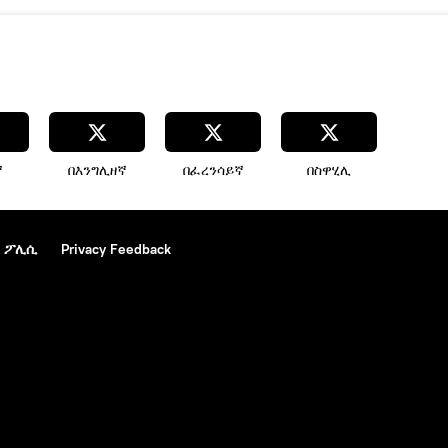
ኛ
በእንግሊዘኛ
በፈረንሳይኛ
በስዋሂሊ
 ፖሊሲ
Privacy Feedback