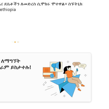
ካናሪ ደሴቶችን ለመድረስ ሲሞክሩ ሞተዋል። ስፑትኒክ
thiopia
ን ለማግኘት
ግራም ይከታተሉ!