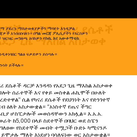
ተኞችን በስፔን ካናሪ ደሴቶች
ኢላማ ያደረጉ ማስታወቂያዎችን ማሳየት እንዲቻል
ዎች እንሰበስባለን። በ
ግል መርጃ ፖሊሲ
ያችን የእርስዎን
አደጋ ጊዜ ማእከል አስታወቀ
 ዝርዝር መግለጫ እባክዎን የ
ኩኪ እና አውቶማቲክ
ንዲቀነባበር ግልፅ ፍቃድዎን ይሰጣሉ።
0.07.2024
)
ንሳት ይችላሉ።
ናሪ ደሴቶች ዳርቻ እንዳዳነ የአደጋ ጊዜ ማእከል አስታወቀ
ገልግሎት ሰራተኞች እና የቀይ መስቀል ሐኪሞች በሁለት
ረድተዋል" ሲል የካናሪ ደሴቶች የደህንነት እና የድንገተኛ
ብ ዕለት አስታውቋል። “አነስተኛ የጤና ችግር
ቅራቢያ ሆስፒታሎች መወሰዳቸውን አክሏል። እ.አ.አ.
ራት ከ5,000 በላይ ስደተኞች በባህር ወደ ስፔን
ገለፀው የስደተኞች መብት ተሟጋች ቡድኑ ካሚናንዶ
ች ይሞታሉ ማለት እነደሆነ ባሳለፍነው ወር አስታውቋል።