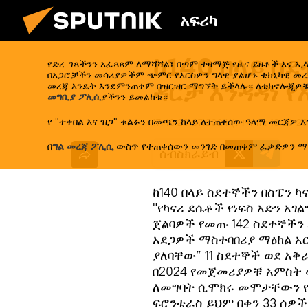
አፍሪካ
ከ140 በላይ ስደ
የድረ-ገጻችንን አፈጻጸም ለማሻሻል፣ በጣም ተዛማጅ የዜና ይዘቶች እና 
በአጋሮቻችን መሳሪያዎችም ጭምር የእርስዎን ግላዊ ያልሆኑ ቴክኒካዊ መረጃ
ዳርቻ እንዳዳነ የ
መረጃ እንዴት እንደምንጠቀም በዝርዝር ማግኘት ይችላሉ። ለቴክኖሎጂዎቹ
መግቢያ ፖሊሲ
ያችንን ይመልከቱ።
የ "ተቀበል እና ዝጋ" ቁልፉን በመጫን ከላይ ለተጠቀሰው ዓላማ መርጃዎ እ
17:46 20.07.2024
(የተሻሻለ:
18:20 2
በ
ግል መረጃ ፖሊሲ
ውስጥ የተጠቀሰውን መንገድ በመጠቀም ፈቃድዎን ማ
ሰብስክራይብ
ከ140 በላይ ስደተኞችን በስፔን ካ
"የካናሪ ደሴቶች የነፍስ አድን አ
ጀልባዎች የመጡ 142 ስደተኞችን 
አደጋዎች ማስተባበሪያ ማዕከል አር
ያለባቸው” 11 ስደተኞች ወደ አ
በ2024 የመጀመሪያዎቹ አምስት ወ
ለመግባት ሲሞክሩ መሞታቸውን የ
ፍሮንቴራስ ይህም በቀን 33 ሰዎ