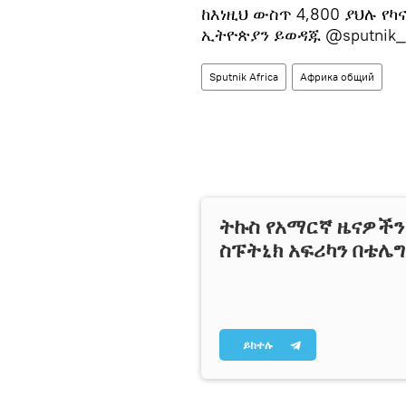
ከእነዚህ ውስጥ 4,800 ያህሉ የ
ኢትዮጵያን ይወዳጁ @sputnik_e
Sputnik Africa
Африка общий
ትኩስ የአማርኛ ዜናዎች
ስፑትኒክ አፍሪካን በቴሌ
ይከተሉ