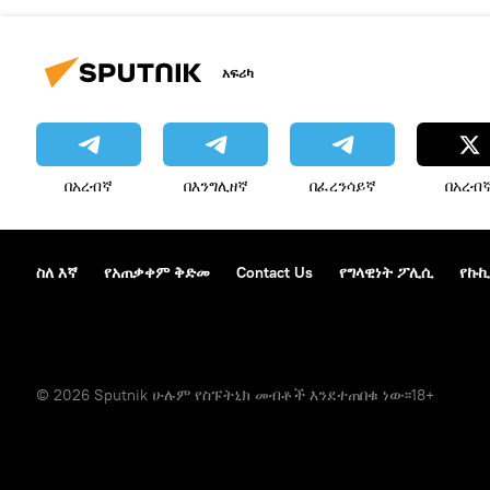
አፍሪካ
በአረብኛ
በእንግሊዘኛ
በፈረንሳይኛ
በአረብ
ስለ እኛ
የአጠቃቀም ቅድመ
Contact Us
የግላዊነት ፖሊሲ
የኩኪ
© 2026 Sputnik ሁሉም የስፑትኒክ መብቶች እንደተጠበቁ ነው፡፡18+