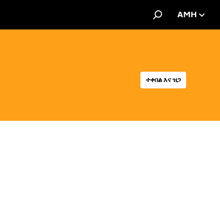
AMH
ተቀበል እና ዝጋ