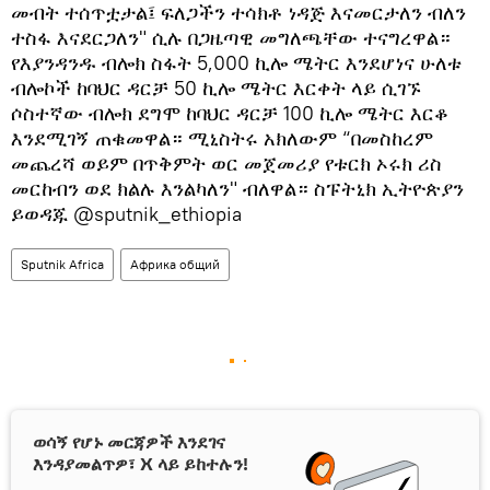
መብት ተሰጥቷታል፤ ፍለጋችን ተሳክቶ ነዳጅ እናመርታለን ብለን
ተስፋ እናደርጋለን" ሲሉ በጋዜጣዊ መግለጫቸው ተናግረዋል።
የእያንዳንዱ ብሎክ ስፋት 5,000 ኪሎ ሜትር እንደሆነና ሁለቱ
ብሎኮች ከባህር ዳርቻ 50 ኪሎ ሜትር እርቀት ላይ ሲገኙ
ሶስተኛው ብሎክ ደግሞ ከባህር ዳርቻ 100 ኪሎ ሜትር እርቆ
እንደሚገኝ ጠቁመዋል። ሚኒስትሩ አክለውም “በመስከረም
መጨረሻ ወይም በጥቅምት ወር መጀመሪያ የቱርክ ኦሩክ ሪስ
መርከብን ወደ ክልሉ እንልካለን" ብለዋል። ስፑትኒክ ኢትዮጵያን
ይወዳጁ @sputnik_ethiopia
Sputnik Africa
Африка общий
ወሳኝ የሆኑ መርጃዎች እንደገና
እንዳያመልጥዎ፣ X ላይ ይከተሉን!