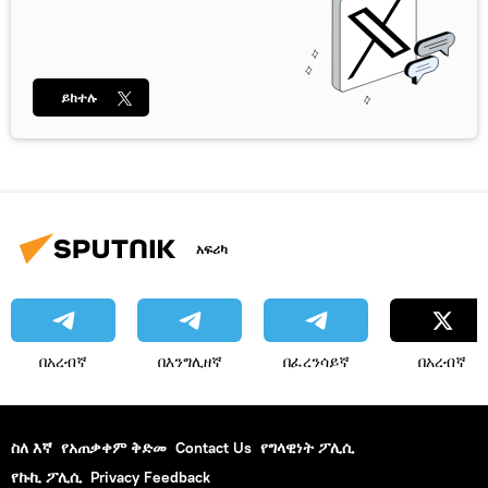
ይከተሉ
አፍሪካ
በአረብኛ
በእንግሊዘኛ
በፈረንሳይኛ
በአረብኛ
ስለ እኛ
የአጠቃቀም ቅድመ
Contact Us
የግላዊነት ፖሊሲ
የኩኪ ፖሊሲ
Privacy Feedback