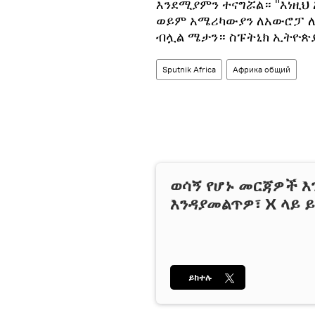
እንደሚያምን ተናግሯል። "እነዚህ
ወይም አሜሪካውያን ለአውሮፓ ለ
ብሏል ሜታን። ስፑትኒክ ኢትዮጵያን
Sputnik Africa
Африка общий
ወሳኝ የሆኑ መርጃዎች እ
እንዳያመልጥዎ፣ X ላይ ይ
ይከተሉ