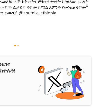
 አመለካከቶች ከቅዠት፣ ምክንያታዊነት ከጎደለው ፍርሃት
መሞት ፈቃደኛ ናቸው ከሚል እምነት የመነጩ ናቸው"
 ይወዳጁ @sputnik_ethiopia
ንደገና
ከተሉን!