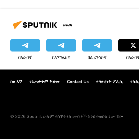
አፍሪካ
በአረብኛ
በእንግሊዘኛ
በፈረንሳይኛ
በአረብ
ስለ እኛ
የአጠቃቀም ቅድመ
Contact Us
የግላዊነት ፖሊሲ
የኩኪ
© 2026 Sputnik ሁሉም የስፑትኒክ መብቶች እንደተጠበቁ ነው፡፡18+