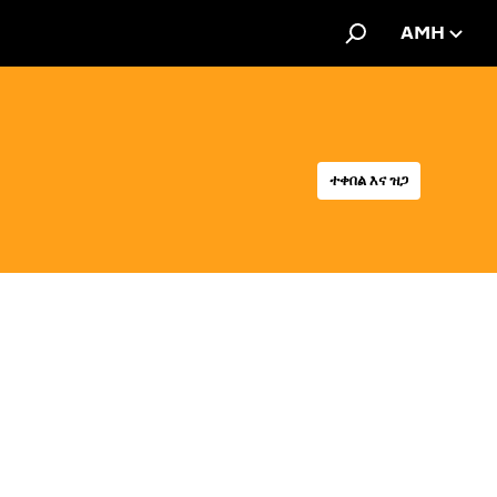
AMH
ተቀበል እና ዝጋ