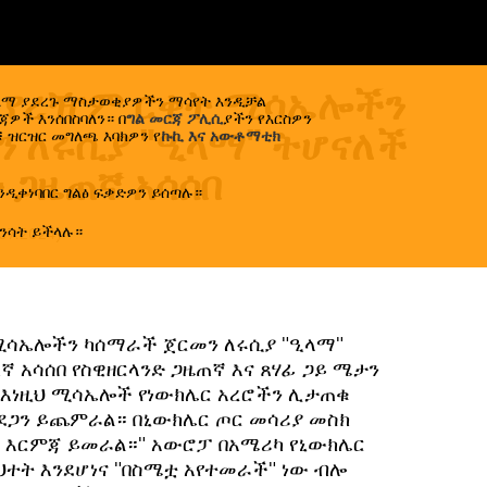
6 የረዥም ርቀት ሚሳኤሎችን
ኢላማ ያደረጉ ማስታወቂያዎችን ማሳየት እንዲቻል
ዎች እንሰበስባለን። በ
ግል መርጃ ፖሊሲ
ያችን የእርስዎን
 ለሩሲያ "ዒላማ" ትሆናለች
 ዝርዝር መግለጫ እባክዎን የ
ኩኪ እና አውቶማቲክ
 ጋዜጠኛ አሳሰበ
ንዲቀነባበር ግልፅ ፍቃድዎን ይሰጣሉ።
ንሳት ይችላሉ።
.07.2024
)
ሚሳኤሎችን ካሰማራች ጀርመን ለሩሲያ "ዒላማ"
ኛ አሳሰበ የስዊዘርላንድ ጋዜጠኛ እና ጸሃፊ ጋይ ሜታን
 "እነዚህ ሚሳኤሎች የነውክሌር አረሮችን ሊታጠቁ
ደጋን ይጨምራል። በኒውክሌር ጦር መሳሪያ መስክ
 እርምጃ ይመራል።" አውሮፓ በአሜሪካ የኒውክሌር
ህተት እንደሆነና "በስሜቷ አየተመራች" ነው ብሎ