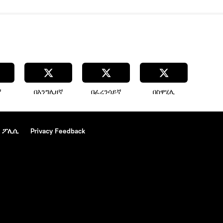
ኛ
በእንግሊዘኛ
በፈረንሳይኛ
በስዋሂሊ
 ፖሊሲ
Privacy Feedback