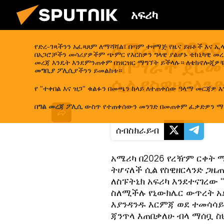
አፍሪካ
አሜሪካ በ202
የድረ-ገጻችንን አፈጻጸም ለማሻሻል፣ በጣም ተዛማጅ የዜና ይዘቶች እና 
በአጋሮቻችን መሳሪያዎችም ጭምር የእርስዎን ግላዊ ያልሆኑ ቴክኒካዊ መረጃ
ካሰማራች ጀርመን
መረጃ እንዴት እንደምንጠቀም በዝርዝር ማግኘት ይችላሉ። ለቴክኖሎጂዎቹ
መግቢያ ፖሊሲ
ያችንን ይመልከቱ።
ሲል የስዊዘርላንድ
የ "ተቀበል እና ዝጋ" ቁልፉን በመጫን ከላይ ለተጠቀሰው ዓላማ መርጃዎ እ
በ
ግል መረጃ ፖሊሲ
ውስጥ የተጠቀሰውን መንገድ በመጠቀም ፈቃድዎን ማ
19:08 19.07.2024
(የተሻሻለ:
19:40 19
ሰብስክራይብ
አሜሪካ በ2026 የረዥም ርቀት 
ትሆናለች ሲል የስዊዘርላንድ ጋዜጠ
ለስፑትኒክ አፍሪካ እንደተናገረው
ስለሚችሉ የኒውክሌር ውጥረት አ
እያንዳንዱ እርምጃ ወደ ተመሳሳይ
ጃንጥላ እጠበቃለሁ ብላ ማሰቧ ስ