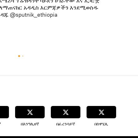
የአሜሪካ ፕሬዝዳንት ባይደን ሀገራቸው እና አጋሮቿ
ዓት ለማጠናከር አዳዲስ እርምጃዎችን እንደሚወስዱ
ጁ @sputnik_ethiopia
ኛ
በእንግሊዘኛ
በፈረንሳይኛ
በስዋሂሊ