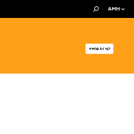
AMH
ተቀበል እና ዝጋ