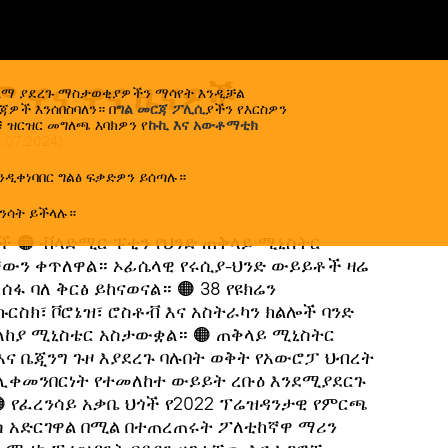
ም ዋና ዋና ዜናዎች
ኢላማ ያደረጉ ማስታወቂያዎችን ማሳየት እንዲቻል
ዎች እንሰበስባለን። በ
ግል መርጃ ፖሊሲ
ያችን የእርስዎን
 ዝርዝር መግለጫ እባክዎን የ
ኩኪ እና አውቶማቲክ
9.07.2024
)
ንዲቀነባበር ግልፅ ፍቃድዎን ይሰጣሉ።
ንሳት ይችላሉ።
ች 🟠 ቭላድሚር ፑቲን የህንድ ጠቅላይ ሚኒስትር
ውን ቀጥለዋል። ኦፊሴላዊ የሩሲያ-ህንድ ውይይቶች ዛሬ
ሰፋ ባለ ቅርፅ ይከናወናል። 🟠 38 የዩክሬን
ርስክ፣ ቮሮኔዝ፣ ሮስቶቭ እና አስትራካን ክልሎች ባንድ
ላከያ ሚኒስቴር አስታውቋል። 🟠 ጠቅላይ ሚኒስትር
 እና ቤጂንግ ጉዞ እያደረጉ ባሉበት ወቅት የአውሮፓ ህብረት
 ሊቀመንበርነት የተመለከተ ውይይት ረቡዕ እንደሚያደርጉ
🟠 የፈረንሳይ አቃቤ ህጎች የ2022 ፕሬዝዳንታዊ የምርጫ
ንስ አድርገዋል በሚል በተጠረጠሩት ፖለቲከኛዋ ማሪን