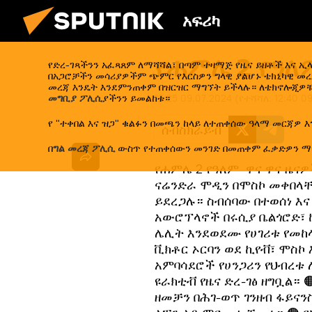
አፍሪካ
የሐምሌ 2 የዓለ
የድረ-ገጻችንን አፈጻጸም ለማሻሻል፣ በጣም ተዛማጅ የዜና ይዘቶች እና 
በአጋሮቻችን መሳሪያዎችም ጭምር የእርስዎን ግላዊ ያልሆኑ ቴክኒካዊ መረጃ
መረጃ እንዴት እንደምንጠቀም በዝርዝር ማግኘት ይችላሉ። ለቴክኖሎጂዎቹ
መግቢያ ፖሊሲ
ያችንን ይመልከቱ።
12:25 09.07.2024
(የተሻሻለ:
12:40 0
የ "ተቀበል እና ዝጋ" ቁልፉን በመጫን ከላይ ለተጠቀሰው ዓላማ መርጃዎ እ
ሰብስክራይብ
በ
ግል መረጃ ፖሊሲ
ውስጥ የተጠቀሰውን መንገድ በመጠቀም ፈቃድዎን ማ
የሐምሌ 2 የዓለም ዋና ዋና ዜናዎ
ናሬንድራ ሞዲን በሞስኮ መቀበላቸ
ይደረጋሉ። ስብሰባው በተወሰነ እና 
አውሮፕላኖች በሩሲያ ቤልጎሮድ፣ ኩ
ሌሊት እንደወደሙ የሀገሪቱ የመከ
ቪክቶር ኦርባን ወደ ኪየቭ፣ ሞስኮ
አምባሳደሮች የሀንጋሪን የህብረቱ
ዩራክቲቭ የዜና ድረ-ገፅ ዘግቧል። 
ዘመቻን በሕገ-ወጥ ገንዘብ ፋይና