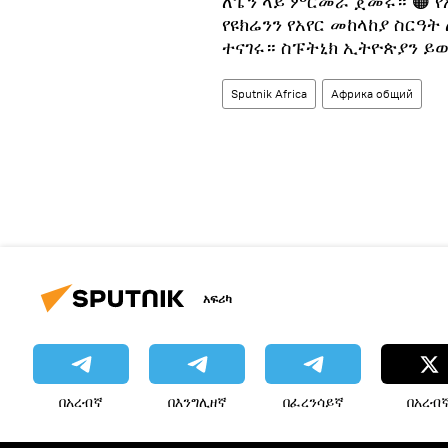
ለፔን ላይ ምርመራ ጀመሩ። 🟠 
የዩክሬንን የአየር መከላከያ ስር
ተናገሩ። ስፑትኒክ ኢትዮጵያን ይወዳ
Sputnik Africa
Африка общий
አፍሪካ
በአረብኛ
በእንግሊዘኛ
በፈረንሳይኛ
በአረብ