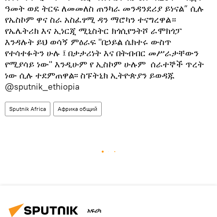
ዓመት ወደ ትርፍ ለመመለስ ጠንካራ መንዳንደሪያ ይነናል” ሲሉ
የኤስኮም ዋና ስራ አስፈፃሚ ዳን ማሮካን ተናግረዋል።
የኤሌትሪክ እና ኢነርጂ ሚኒስትር ክጎሲየንትሾ ራሞክጎፓ
እንዳሉት ይህ ወሳኝ ምዕራፍ "በኃይል ሴክተሩ ውስጥ
የተሳተፉትን ሁሉ ፤ በታታሪነት እና በትብብር መሥራታቸውን
የሚያሳይ ነው" እንዲሁም የ ኢስኮም ሁሉም ሰራተኞች ጥረት
ነው ሲሉ ተደምጠዋል፡፡ ስፑትኒክ ኢትዮጵያን ይወዳጁ
@sputnik_ethiopia
Sputnik Africa
Африка общий
አፍሪካ