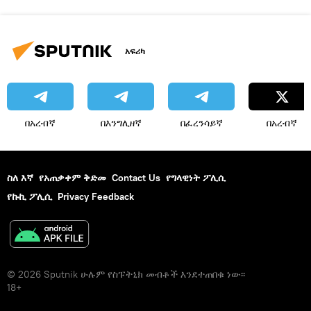
አፍሪካ
በአረብኛ
በእንግሊዘኛ
በፈረንሳይኛ
በአረብኛ
ስለ እኛ
የአጠቃቀም ቅድመ
Contact Us
የግላዊነት ፖሊሲ
የኩኪ ፖሊሲ
Privacy Feedback
© 2026 Sputnik ሁሉም የስፑትኒክ መብቶች እንደተጠበቁ ነው፡፡
18+