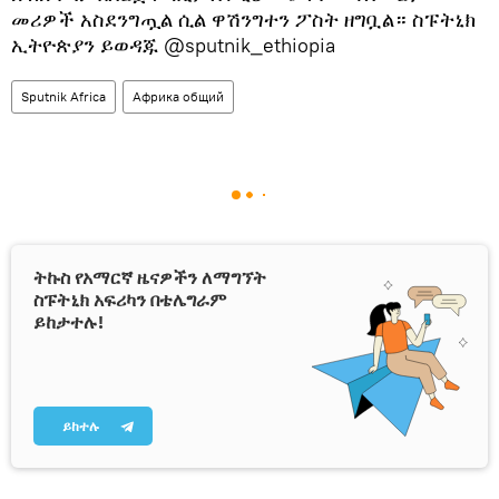
መሪዎች አስደንግጧል ሲል ዋሽንግተን ፖስት ዘግቧል። ስፑትኒክ
ኢትዮጵያን ይወዳጁ @sputnik_ethiopia
Sputnik Africa
Африка общий
ትኩስ የአማርኛ ዜናዎችን ለማግኘት
ስፑትኒክ አፍሪካን በቴሌግራም
ይከታተሉ!
ይከተሉ