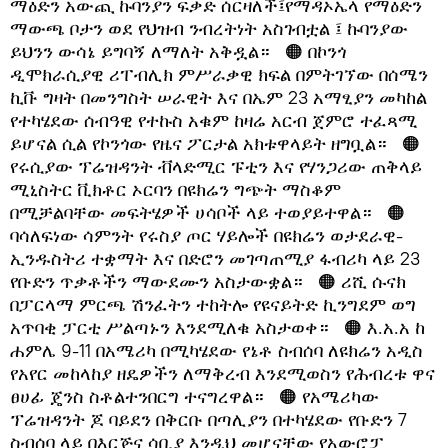
ማዕድን አውጪ ኩባንያን ፍቃድ ሰርዛለች፤የማዳኦኤላ የማዕድን
ማውጫ ቦታን ወደ የህዝብ ንብረትነት አስገብቷል ፤ ኩባንያው
ይህንን ውሳኔ ይግባኝ ለማለት አቅዷል። 🟠 በኮንጎ
ዲሞክራሲያዊ ሪፐብሊክ ምሥራቃዊ ክፍል በምትገኘው በሰሜን
ኪቩ ግዛት በመንግስት ሠራዊት እና በኤም 23 አማፂያን መካከል
የተካሄደው ሰብዓዊ የተኩስ አቁም ከዛሬ አርብ ጀምሮ ተፈጻሚ
ይሆናል ሲል የኮንጎው የዜና ፖርታል አክቱዋላይት ዘግቧል። 🟠
የሩሲያው ፕሬዝዳንት ቭላድሚር ፑቲን እና የሃንጋሪው ጠቅላይ
ሚኒስትር ቪክቶር ኦርባን በዩክሬን ግጭት ማስቆም
በሚቻልባቸው መፍትሄዎች ሀሳቦች ላይ ተወያይተዋል። 🟠
ባሳለፍነው ሳምንት የሩስያ ጦር ሃይሎች በዩክሬን ወታደራዊ-
ኢንዱስትሪ ተቋማት እና በድሮን መገጣጠሚያ ፋብሪካ ላይ 23
የቡድን ጥቃቶችን ማውደሙን አስታውቋል። 🟠 ሪሺ ሱናክ
በፓርላማ ምርጫ ሽንፈትን ተከትሎ የዩናይትድ ኪንግደም ወግ
አጥባቂ ፓርቲ ሥልጣኑን እንደሚለቁ አስታወቀ። 🟠 እ.አ.አ ከ
ሐምሌ 9-11 በአሜሪካ በሚካሄደው የኔቶ ስብሰባ ለዩክሬን አዲስ
የአየር መከላከያ ዘዴዎችን ለማቅረብ እንደሚወስን የሕብረቱ ዋና
ፀሀፊ ጄንስ ስቶልተንበርግ ተናግረዋል። 🟠 የአሜሪካው
ፕሬዝዳንት ጆ ባይደን በቅርቡ በጣሊያን በተካሄደው የቡድን 7
ስብሰባ ላይ በእርጅና ሳቢያ እንዲህ መሆናቸው የአውሮፓ