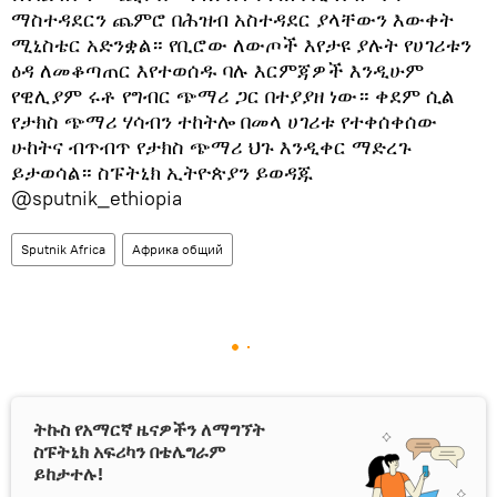
ማስተዳደርን ጨምሮ በሕዝብ አስተዳደር ያላቸውን እውቀት
ሚኒስቴር አድንቋል። የቢሮው ለውጦች እየታዩ ያሉት የሀገሪቱን
ዕዳ ለመቆጣጠር እየተወሰዱ ባሉ እርምጃዎች እንዲሁም
የዊሊያም ሩቶ የግብር ጭማሪ ጋር በተያያዘ ነው። ቀደም ሲል
የታክስ ጭማሪ ሃሳብን ተከትሎ በመላ ሀገሪቱ የተቀሰቀሰው
ሁከትና ብጥብጥ የታክስ ጭማሪ ህጉ እንዲቀር ማድረጉ
ይታወሳል። ስፑትኒክ ኢትዮጵያን ይወዳጁ
@sputnik_ethiopia
Sputnik Africa
Африка общий
ትኩስ የአማርኛ ዜናዎችን ለማግኘት
ስፑትኒክ አፍሪካን በቴሌግራም
ይከታተሉ!