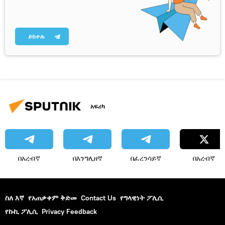
ይከተሉ
አፍሪካ
በአረብኛ
በእንግሊዘኛ
በፈረንሳይኛ
በአረብኛ
ስለ እኛ
የአጠቃቀም ቅድመ
Contact Us
የግላዊነት ፖሊሲ
የኩኪ ፖሊሲ
Privacy Feedback